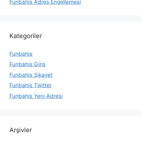
Funbahis Adres Engellemesi
Kategoriler
Funbahis
Funbahis Giriş
Funbahis Şikayet
Funbahis Twitter
Funbahis Yeni Adresi
Arşivler