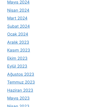
Mayıs 2024
Nisan 2024
Mart 2024
Şubat 2024
Ocak 2024
Aralık 2023
Kasım 2023
Ekim 2023
Eylül 2023
Ağustos 2023
Temmuz 2023
Haziran 2023
Mayıs 2023
Nisan 2023