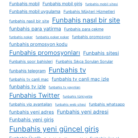
Funbahis mobil
Funbahis mobil giriş
funbahis mobil sitesi
Funbahis mobil uygulama
Funbahis Müşteri Hizmetleri
Funbahis nasıl bir site
funbahis nasil bir site
funbahis para yatirma
Funbahis para çekme
funbahis promosyon
funbahis poker
funbahis poker poker
funbahis promosyon kodu
Funbahis promosyonları
Funbahis sitesi
Funbahis spor bahisleri
Funbahis Sıkça Sorulan Sorular
Funbahis tv
funbahis telegram
funbahis tv canli maç izle
funbahis tv canli maç
funbahis tv izle
funbahis tv yayınları
Funbahis Twitter
funbahis türkiye’de
funbahis vip avantajları
funbahis whatsapp
funbahis web sitesi
Funbahis yeni adresi
funbahis yeni adres
Funbahis yeni giriş
Funbahis yeni güncel giriş