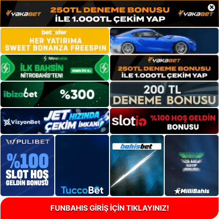
×
FUNBAHIS GİRİŞ İÇİN TIKLAYINIZ!