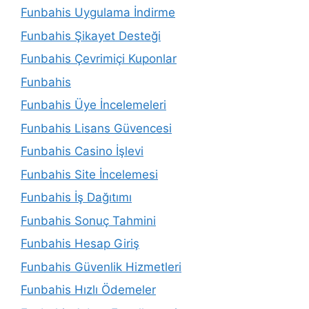
Funbahis Uygulama İndirme
Funbahis Şikayet Desteği
Funbahis Çevrimiçi Kuponlar
Funbahis
Funbahis Üye İncelemeleri
Funbahis Lisans Güvencesi
Funbahis Casino İşlevi
Funbahis Site İncelemesi
Funbahis İş Dağıtımı
Funbahis Sonuç Tahmini
Funbahis Hesap Giriş
Funbahis Güvenlik Hizmetleri
Funbahis Hızlı Ödemeler