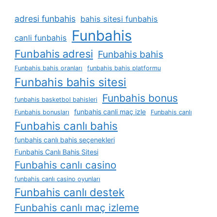
adresi funbahis
bahis sitesi funbahis
Funbahis
canli funbahis
Funbahis adresi
Funbahis bahis
Funbahis bahis oranları
funbahis bahis platformu
Funbahis bahis sitesi
Funbahis bonus
funbahis basketbol bahisleri
funbahis canli maç izle
Funbahis bonusları
Funbahis canlı
Funbahis canlı bahis
funbahis canlı bahis seçenekleri
Funbahis Canlı Bahis Sitesi
Funbahis canlı casino
funbahis canlı casino oyunları
Funbahis canlı destek
Funbahis canlı maç izleme