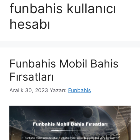
funbahis kullanıcı
hesabı
Funbahis Mobil Bahis
Fırsatları
Aralık 30, 2023
Yazarı:
Funbahis