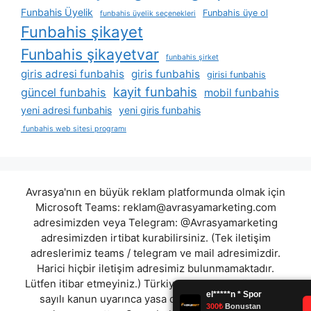
Funbahis Üyelik
Funbahis üye ol
funbahis üyelik seçenekleri
Funbahis şikayet
Funbahis şikayetvar
funbahis şirket
giris adresi funbahis
giris funbahis
girisi funbahis
kayit funbahis
güncel funbahis
mobil funbahis
yeni adresi funbahis
yeni giris funbahis
funbahis web sitesi programı
Avrasya'nın en büyük reklam platformunda olmak için
Microsoft Teams:
reklam@avrasyamarketing.com
adresimizden veya Telegram: @Avrasyamarketing
adresimizden irtibat kurabilirsiniz. (Tek iletişim
adreslerimiz teams / telegram ve mail adresimizdir.
Harici hiçbir iletişim adresimiz bulunmamaktadır.
Lütfen itibar etmeyiniz.) Türkiye yasalarına göre 7258
sayılı kanun uyarınca yasa dışı bahis oynamanın