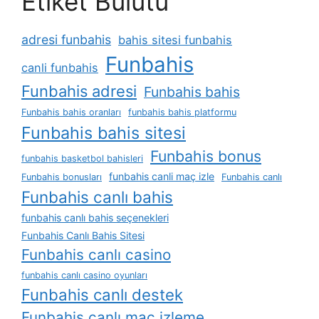
Etiket Bulutu
adresi funbahis
bahis sitesi funbahis
Funbahis
canli funbahis
Funbahis adresi
Funbahis bahis
Funbahis bahis oranları
funbahis bahis platformu
Funbahis bahis sitesi
Funbahis bonus
funbahis basketbol bahisleri
funbahis canli maç izle
Funbahis bonusları
Funbahis canlı
Funbahis canlı bahis
funbahis canlı bahis seçenekleri
Funbahis Canlı Bahis Sitesi
Funbahis canlı casino
funbahis canlı casino oyunları
Funbahis canlı destek
Funbahis canlı maç izleme