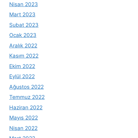
Nisan 2023
Mart 2023
Şubat 2023
Ocak 2023
Aralık 2022
Kasım 2022
Ekim 2022
Eylül 2022
Ağustos 2022
Temmuz 2022
Haziran 2022
Mayıs 2022
Nisan 2022