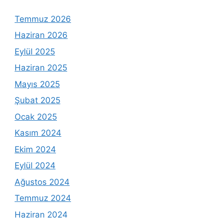
Temmuz 2026
Haziran 2026
Eylül 2025
Haziran 2025
Mayıs 2025
Şubat 2025
Ocak 2025
Kasım 2024
Ekim 2024
Eylül 2024
Ağustos 2024
Temmuz 2024
Haziran 2024