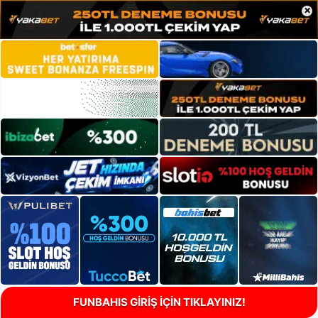
×
FUNBAHIS GİRİŞ İÇİN TIKLAYINIZ!