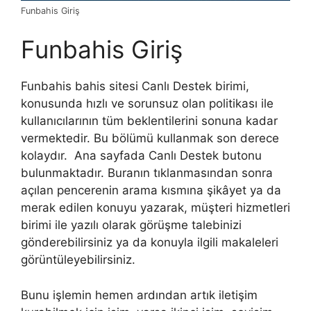
Funbahis Giriş
Funbahis Giriş
Funbahis bahis sitesi Canlı Destek birimi,
konusunda hızlı ve sorunsuz olan politikası ile
kullanıcılarının tüm beklentilerini sonuna kadar
vermektedir. Bu bölümü kullanmak son derece
kolaydır. Ana sayfada Canlı Destek butonu
bulunmaktadır. Buranın tıklanmasından sonra
açılan pencerenin arama kısmına şikâyet ya da
merak edilen konuyu yazarak, müşteri hizmetleri
birimi ile yazılı olarak görüşme talebinizi
gönderebilirsiniz ya da konuyla ilgili makaleleri
görüntüleyebilirsiniz.
Bunu işlemin hemen ardından artık iletişim