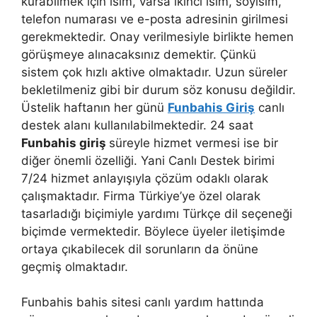
kurabilmek için isim, varsa ikinci isim, soyisim,
telefon numarası ve e-posta adresinin girilmesi
gerekmektedir. Onay verilmesiyle birlikte hemen
görüşmeye alınacaksınız demektir. Çünkü
sistem çok hızlı aktive olmaktadır. Uzun süreler
bekletilmeniz gibi bir durum söz konusu değildir.
Üstelik haftanın her günü
Funbahis Giriş
canlı
destek alanı kullanılabilmektedir. 24 saat
Funbahis giriş
süreyle hizmet vermesi ise bir
diğer önemli özelliği. Yani Canlı Destek birimi
7/24 hizmet anlayışıyla çözüm odaklı olarak
çalışmaktadır. Firma Türkiye’ye özel olarak
tasarladığı biçimiyle yardımı Türkçe dil seçeneği
biçimde vermektedir. Böylece üyeler iletişimde
ortaya çıkabilecek dil sorunların da önüne
geçmiş olmaktadır.
Funbahis bahis sitesi canlı yardım hattında