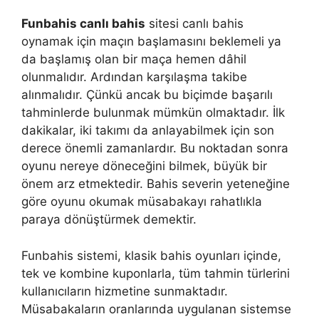
Funbahis canlı bahis
sitesi canlı bahis
oynamak için maçın başlamasını beklemeli ya
da başlamış olan bir maça hemen dâhil
olunmalıdır. Ardından karşılaşma takibe
alınmalıdır. Çünkü ancak bu biçimde başarılı
tahminlerde bulunmak mümkün olmaktadır. İlk
dakikalar, iki takımı da anlayabilmek için son
derece önemli zamanlardır. Bu noktadan sonra
oyunu nereye döneceğini bilmek, büyük bir
önem arz etmektedir. Bahis severin yeteneğine
göre oyunu okumak müsabakayı rahatlıkla
paraya dönüştürmek demektir.
Funbahis sistemi, klasik bahis oyunları içinde,
tek ve kombine kuponlarla, tüm tahmin türlerini
kullanıcıların hizmetine sunmaktadır.
Müsabakaların oranlarında uygulanan sistemse