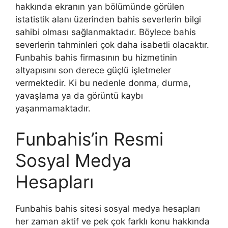
hakkında ekranın yan bölümünde görülen
istatistik alanı üzerinden bahis severlerin bilgi
sahibi olması sağlanmaktadır. Böylece bahis
severlerin tahminleri çok daha isabetli olacaktır.
Funbahis bahis firmasının bu hizmetinin
altyapısını son derece güçlü işletmeler
vermektedir. Ki bu nedenle donma, durma,
yavaşlama ya da görüntü kaybı
yaşanmamaktadır.
Funbahis’in Resmi
Sosyal Medya
Hesapları
Funbahis bahis sitesi sosyal medya hesapları
her zaman aktif ve pek çok farklı konu hakkında