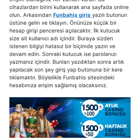
cihazlardan birini kullanarak ana sayfada online
olun. Arkasından
Funbahis giriş
yazılı butonun
üstüne gelin ve tıklayın. Önünüze küçük bir
hesap girişi penceresi açılacaktır. İlk kutucuk
size ait kullanıcı adı içindir. Buraya sizden
istenen bilgiyi hatasız bir biçimde yazın ve
devam edin. Sonraki kutucuk ise parolanızı
yazmanız içindir. Bunları yazdıktan sonra artık
yapılacak son şey giriş yap butonuna bir kere
tıklamaktır. Böylelikle Funbahis sitesindeki
hesabınıza erişim sağlamış olacaksınız.