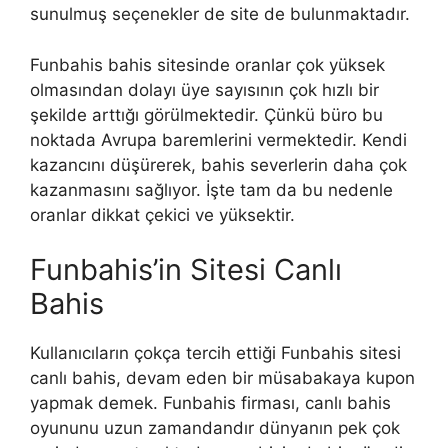
sunulmuş seçenekler de site de bulunmaktadır.
Funbahis bahis sitesinde oranlar çok yüksek
olmasından dolayı üye sayısının çok hızlı bir
şekilde arttığı görülmektedir. Çünkü büro bu
noktada Avrupa baremlerini vermektedir. Kendi
kazancını düşürerek, bahis severlerin daha çok
kazanmasını sağlıyor. İşte tam da bu nedenle
oranlar dikkat çekici ve yüksektir.
Funbahis’in Sitesi Canlı
Bahis
Kullanıcıların çokça tercih ettiği Funbahis sitesi
canlı bahis, devam eden bir müsabakaya kupon
yapmak demek. Funbahis firması, canlı bahis
oyununu uzun zamandandır dünyanın pek çok