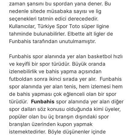
zaman şansını bu spordan yana dener. Bu
nedenle sitede müsabaka sayısı ve lig
seçenekleri tatmin edici derecededir.
Kullanıcılar, Türkiye Spor Toto süper ligine
tahminde bulunabilirler. Elbette alt ligler de
Funbahis tarafından unutulmamıştır.
Funbahis spor alanında yer alan basketbol hızlı
ve keyifli bir spor türüdür. Büyük oranda
izlenebilirlik ve bahis yapma açısından
futboldan sonra ikinci sırada yer alır. Funbahis
spor alanında yer alan tenis, hem izlemesi hem
de bahis yapması çok eğlenceli olan bir spor
türüdür.
Funbahis
spor alanında yer alan diğer
spor dalları söz konusu olduğunda kimi üyeler,
popüler olan bu üç branşın dışındaki spor
branşları üzerinden kupon yapmak
istemektedirler. Böyle düşünenler içinde