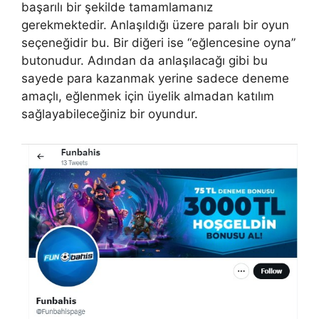
başarılı bir şekilde tamamlamanız
gerekmektedir. Anlaşıldığı üzere paralı bir oyun
seçeneğidir bu. Bir diğeri ise “eğlencesine oyna”
butonudur. Adından da anlaşılacağı gibi bu
sayede para kazanmak yerine sadece deneme
amaçlı, eğlenmek için üyelik almadan katılım
sağlayabileceğiniz bir oyundur.