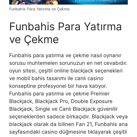
Funbahis Para Yatırma ve Çekme
Funbahis Para Yatırma
ve Çekme
Funbahis para yatırma ve çekme nasıl oynanır
sorusu muhtemelen sorunuzun en net cevabıdır.
oyun sitesi, çeşitli online blackjack seçenekleri
ve mobil bahis tasarımı ile canlı casino
konseptine profesyonel bir hava katıyor.
Funbahis para yatırma ve çekme Premier
Blackjack, Blackjack Pro, Double Exposure
Blackjack, Single ve Canlı Blackjack güvenilir
seçeneklerden sadece birkaçıdır. Blackjack veya
blackjack olarak da bilinen Fan 21, Funbahis ana
sayfasındaki casino düğmesine tıklayarak çeşitli