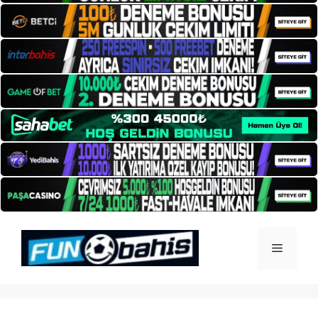
İçeriğe
atla
Menü