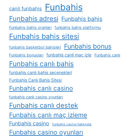
Funbahis
canli funbahis
Funbahis adresi
Funbahis bahis
Funbahis bahis oranları
funbahis bahis platformu
Funbahis bahis sitesi
Funbahis bonus
funbahis basketbol bahisleri
funbahis canli maç izle
Funbahis bonusları
Funbahis canlı
Funbahis canlı bahis
funbahis canlı bahis seçenekleri
Funbahis Canlı Bahis Sitesi
Funbahis canlı casino
funbahis canlı casino oyunları
Funbahis canlı destek
Funbahis canlı maç izleme
Funbahis casino
funbahis casino hakkında
Funbahis casino oyunları