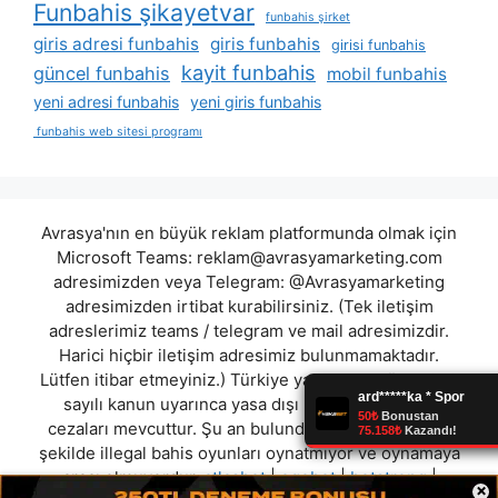
Funbahis şikayetvar
funbahis şirket
giris adresi funbahis
giris funbahis
girisi funbahis
kayit funbahis
güncel funbahis
mobil funbahis
yeni adresi funbahis
yeni giris funbahis
funbahis web sitesi programı
Avrasya'nın en büyük reklam platformunda olmak için
Microsoft Teams:
reklam@avrasyamarketing.com
adresimizden veya Telegram: @Avrasyamarketing
adresimizden irtibat kurabilirsiniz. (Tek iletişim
adreslerimiz teams / telegram ve mail adresimizdir.
Harici hiçbir iletişim adresimiz bulunmamaktadır.
Lütfen itibar etmeyiniz.) Türkiye yasalarına göre 7258
sayılı kanun uyarınca yasa dışı bahis oynamanın
cezaları mevcuttur. Şu an bulunduğunuz site hiç bir
şekilde illegal bahis oyunları oynatmıyor ve oynamaya
aracı olmuyordur.
atlasbet
|
egebet
|
betstrong
|
×