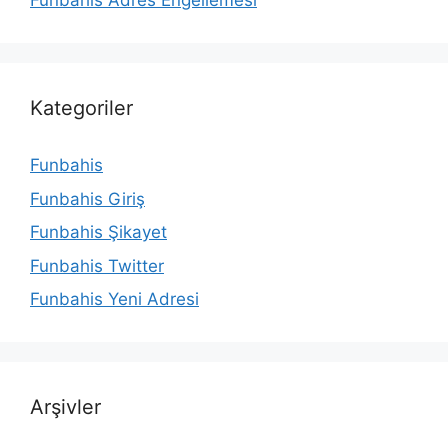
Funbahis Adres Engellemesi
Kategoriler
Funbahis
Funbahis Giriş
Funbahis Şikayet
Funbahis Twitter
Funbahis Yeni Adresi
Arşivler