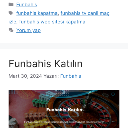
Kategoriler
Funbahis
Etiketler
funbahis kapatma
,
funbahis tv canli maç
izle
,
funbahis web sitesi kapatma
Yorum yap
Funbahis Katılın
Mart 30, 2024
Yazarı:
Funbahis