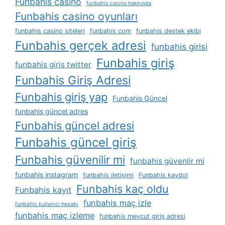
Funbahis casino
funbahis casino hakkında
Funbahis casino oyunları
funbahis casino siteleri
funbahis com
funbahis destek ekibi
Funbahis gerçek adresi
funbahis girisi
Funbahis giriş
funbahis giris twitter
Funbahis Giriş Adresi
Funbahis giriş yap
Funbahis Güncel
funbahis güncel adres
Funbahis güncel adresi
Funbahis güncel giriş
Funbahis güvenilir mi
funbahis güvenlir mi
funbahis instagram
funbahis i̇letişimi
Funbahis kaydol
Funbahis kaç oldu
Funbahis kayıt
funbahis maç izle
funbahis kullanıcı hesabı
funbahis maç izleme
funbahis mevcut giriş adresi