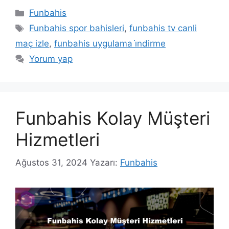
Kategoriler
Funbahis
Etiketler
Funbahis spor bahisleri
,
funbahis tv canli
maç izle
,
funbahis uygulama i̇ndirme
Yorum yap
Funbahis Kolay Müşteri
Hizmetleri
Ağustos 31, 2024
Yazarı:
Funbahis