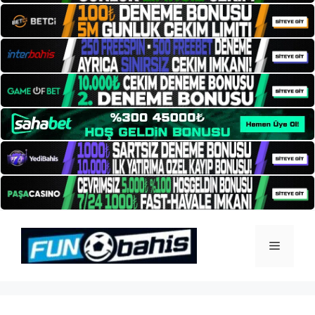
İçeriğe
atla
Menü