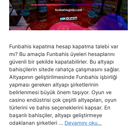
Funbahis kapatma hesap kapatma talebi var
mı? Bu amaçla Funbahis üyeleri hesaplarını
güvenli bir şekilde kapatabilirler. Bu altyapı
bahisçilerin sitede rahatça çalışmasını sağlar.
Altyapının geliştirilmesinde Funbahis işbirliği
yapması gereken altyapı şirketlerinin
belirlenmesi büyük önem taşıyor. Oyun ve
casino endüstrisi çok çeşitli altyapıları, oyun
türlerini ve bahis seçeneklerini kapsar. En
başarılı bahisçiler, altyapı geliştirmeye
odaklanan şirketleri …
Devamını oku…