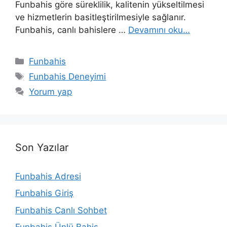
Funbahis göre süreklilik, kalitenin yükseltilmesi
ve hizmetlerin basitleştirilmesiyle sağlanır.
Funbahis, canlı bahislere …
Devamını oku…
Kategoriler
Funbahis
Etiketler
Funbahis Deneyimi
Yorum yap
Son Yazılar
Funbahis Adresi
Funbahis Giriş
Funbahis Canlı Sohbet