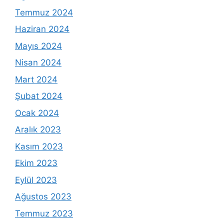
Temmuz 2024
Haziran 2024
Mayıs 2024
Nisan 2024
Mart 2024
Şubat 2024
Ocak 2024
Aralık 2023
Kasım 2023
Ekim 2023
Eylül 2023
Ağustos 2023
Temmuz 2023