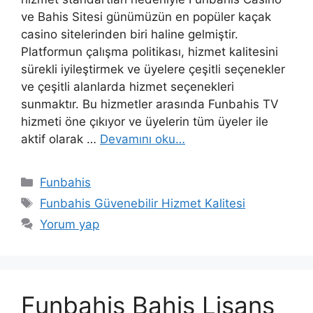
ve Bahis Sitesi günümüzün en popüler kaçak
casino sitelerinden biri haline gelmiştir.
Platformun çalışma politikası, hizmet kalitesini
sürekli iyileştirmek ve üyelere çeşitli seçenekler
ve çeşitli alanlarda hizmet seçenekleri
sunmaktır. Bu hizmetler arasında Funbahis TV
hizmeti öne çıkıyor ve üyelerin tüm üyeler ile
aktif olarak …
Devamını oku…
Kategoriler
Funbahis
Etiketler
Funbahis Güvenebilir Hizmet Kalitesi
Yorum yap
Funbahis Bahis Lisans