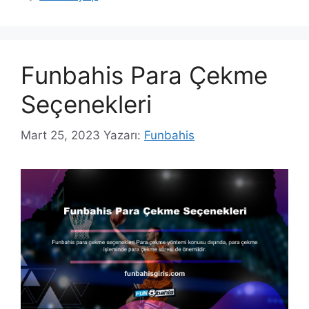
Funbahis Para Çekme
Seçenekleri
Mart 25, 2023
Yazarı:
Funbahis