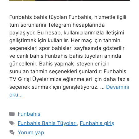
Funbahis bahis tüyoları Funbahis, hizmetle ilgili
tüm sorunlarını Telegram hesaplarında
paylaşıyor. Bu hesap, kullanıcılarımızla iletişimi
geliştirmek için kullanılır. Her maç için tahmin
seçenekleri spor bahisleri sayfasında gösterilir
ve canlı bahis Funbahis bahis tüyoları anında
güncellenir. Bahis yapmak isteyenler için
sunulan tahmin seçenekleri şunlardır: Funbahis
TV Girişi Üyelerimize eğlenmeleri için daha fazla
seçenek sunmak için genişletiyoruz. …
Devamını
oku…
Kategoriler
Funbahis
Etiketler
Funbahis Bahis Tüyoları
,
Funbahis giriş
Yorum yap