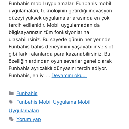
Funbahis mobil uygulamaları Funbahis mobil
uygulamaları, teknolojinin getirdiği inovasyon
düzeyi yüksek uygulamalar arasında en çok
tercih edilenidir. Mobil uygulamadan da
bilgisayarınızın tüm fonksiyonlarına
ulaşabilirsiniz. Bu sayede günün her yerinde
Funbahis bahis deneyimini yaşayabilir ve slot
gibi farklı alanlarda para kazanabilirsiniz. Bu
özelliğin ardından oyun severler genel olarak
Funbahis ayrıcalıklı dünyasını tercih ediyor.
Funbahis, en iyi …
Devamını oku…
Kategoriler
Funbahis
Etiketler
Funbahis Mobil Uygulama Mobil
Uygulamaları
Yorum yap