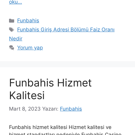
oku…
Kategoriler
Funbahis
Etiketler
Funbahis Giriş Adresi Bölümü Faiz Oranı
Nedir
Yorum yap
Funbahis Hizmet
Kalitesi
Mart 8, 2023
Yazarı:
Funbahis
Funbahis hizmet kalitesi Hizmet kalitesi ve
hizmet standartları nedeniyle Funbahis Casino