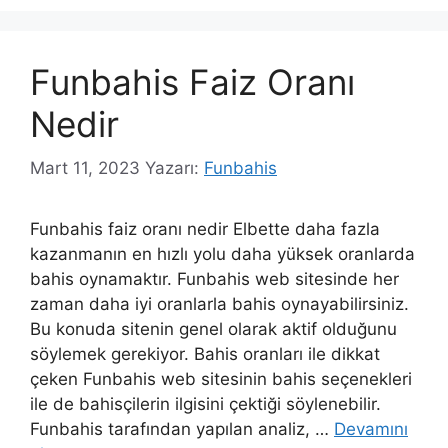
Funbahis Faiz Oranı
Nedir
Mart 11, 2023
Yazarı:
Funbahis
Funbahis faiz oranı nedir Elbette daha fazla
kazanmanın en hızlı yolu daha yüksek oranlarda
bahis oynamaktır. Funbahis web sitesinde her
zaman daha iyi oranlarla bahis oynayabilirsiniz.
Bu konuda sitenin genel olarak aktif olduğunu
söylemek gerekiyor. Bahis oranları ile dikkat
çeken Funbahis web sitesinin bahis seçenekleri
ile de bahisçilerin ilgisini çektiği söylenebilir.
Funbahis tarafından yapılan analiz, …
Devamını