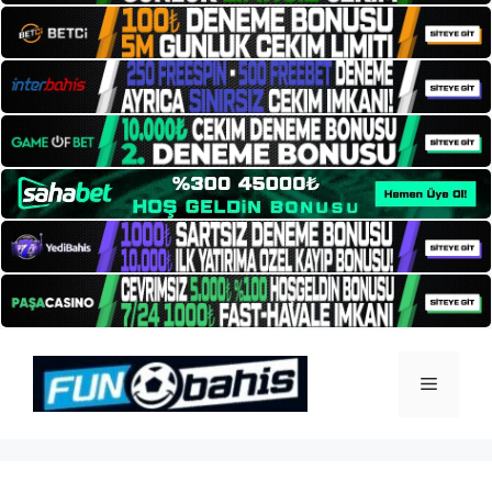
İçeriğe
atla
Menü