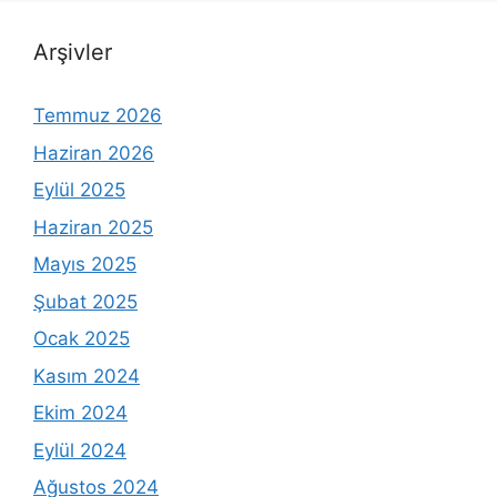
Arşivler
Temmuz 2026
Haziran 2026
Eylül 2025
Haziran 2025
Mayıs 2025
Şubat 2025
Ocak 2025
Kasım 2024
Ekim 2024
Eylül 2024
Ağustos 2024