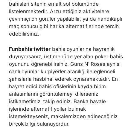
bahisleri sitenin en alt sol bölümünde
listelenmektedir. Arzu ettiğiniz aktivitelere
çevrimiçi ön görüler yapılabilir, ya da handikaplı
maç sonucu gibi harika alternatiflerinde tercih
edebilirsiniz.
Funbahis twitter
bahis oyunlarına hayranlık
duyuyorsanız, üst menüde yer alan poker bahis
oyununu öğrenebilirsiniz. Guns N’ Roses aynısı
canlı oyunlar kurpiyerler aracılığı ile eğlenceli
şahıslarla hasbihal ederek oynanmaktadır. En
hayret edici bahis ofislerinin kayda birim
anlatımlarını görüntülemeyi dilerseniz
istikametimizi takip ediniz. Banka havale
işlerinde alternatif yollar bulmak
istemekteyseniz, makalemizden edineceğiniz
birçok bilgi bulunuyordur.