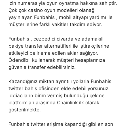
izin numarasıyla oyun oynatma hakkına sahiptir.
Çok çok casino oyun modelleri olanağı
yayınlayan Funbahis , mobil altyapı yardımı ile
müşterilerine farklı vakitler takdim ediyor.
Funbahis , cezbedici civarda ve adamakıllı
bakiye transfer alternatifleri ile iştirakçilerine
etkileyici belirleme edilen aklar sağlıyor.
Ödendibil kullanarak müşteri hesaplarınıza
güvenle transfer edebilirsiniz.
Kazandığınız miktarı ayrıntılı yollarla Funbahis
twitter bahis ofisinden elde edebiliyorsunuz.
İddiacıların birim vermiş bulunduğu çekme
platformları arasında Chainlink ilk olarak
gösterilmekte.
Funbahis twitter erişime kapandığı gibi en son