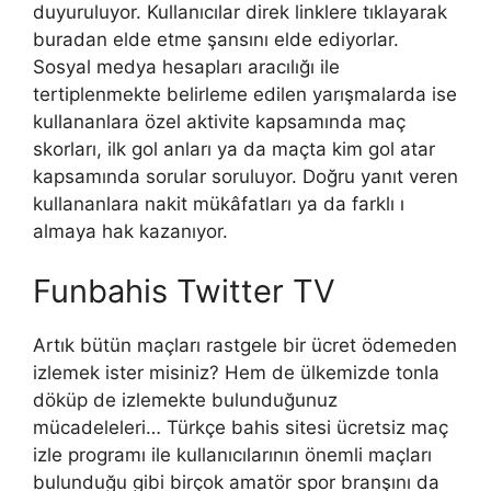
duyuruluyor. Kullanıcılar direk linklere tıklayarak
buradan elde etme şansını elde ediyorlar.
Sosyal medya hesapları aracılığı ile
tertiplenmekte belirleme edilen yarışmalarda ise
kullananlara özel aktivite kapsamında maç
skorları, ilk gol anları ya da maçta kim gol atar
kapsamında sorular soruluyor. Doğru yanıt veren
kullananlara nakit mükâfatları ya da farklı ı
almaya hak kazanıyor.
Funbahis Twitter TV
Artık bütün maçları rastgele bir ücret ödemeden
izlemek ister misiniz? Hem de ülkemizde tonla
döküp de izlemekte bulunduğunuz
mücadeleleri… Türkçe bahis sitesi ücretsiz maç
izle programı ile kullanıcılarının önemli maçları
bulunduğu gibi birçok amatör spor branşını da