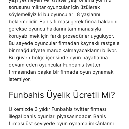
sorusunu miktar oyuncular için üzülerek
söylemeliyiz ki bu oyuncular 18 yaşlarını
beklemelidir. Bahis firması gerek firma haklarını
gerekse oyuncu haklarını tam manasıyla
koruyabilmek için farklı prosedürler uyguluyor.
Bu sayede oyuncular firmadan kaynaklı rastgele
bir mağduriyete maruz kalmayacaklarını biliyor.
Bu güven bölge içerisinde oyun hayatlarına
devam eden oyuncular Funbahis twitter
firmasından başka bir firmada oyun oynamak
istemiyor.
Funbahis Üyelik Ücretli Mi?
Ülkemizde 3 yıldır Funbahis twitter firması
illegal bahis oyunları piyasasındadır. Bahis
firması üst seviyede oyun oynama imkânlarını