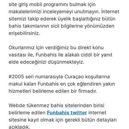
site giriş mobil programını bulmak için
makalelerimizi inceleyemeyi unutmayın. İnternet
sitemizi takip ederek üyelik başlattığınız bütün
bahis takımlarının sicil bilgilerine yönümüzden
erişebilirsiniz.
Okurlarımız için verdiğimiz bu direkt konu
vasıtası ile, Funbahis ile alakalı ciddi bir yanıt
elde edeceğinizi düşünmekteyiz.
#2005 seri numarasıyla Curaçao koşullarına
makul kalan Funbahis en çok eğlendiren yakın
hizmetleri belirleme edilen bir firmadır.
Webde tükenmez bahis sitelerinden birisi
belirleme edilen
Funbahis twitter
internet
sitesine kayıt olmak için gerekli bütün detayları
açıkladık.