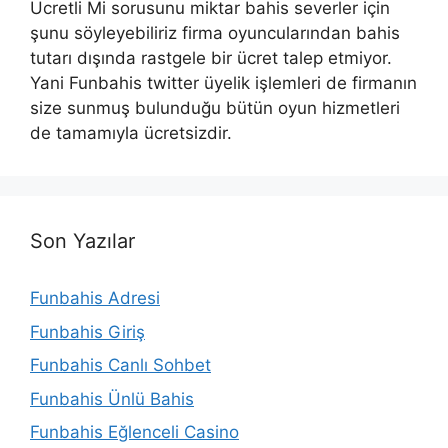
Ücretli Mi sorusunu miktar bahis severler için
şunu söyleyebiliriz firma oyuncularından bahis
tutarı dışında rastgele bir ücret talep etmiyor.
Yani Funbahis twitter üyelik işlemleri de firmanın
size sunmuş bulunduğu bütün oyun hizmetleri
de tamamıyla ücretsizdir.
Son Yazılar
Funbahis Adresi
Funbahis Giriş
Funbahis Canlı Sohbet
Funbahis Ünlü Bahis
Funbahis Eğlenceli Casino