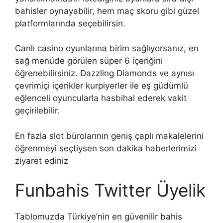
bahisler oynayabilir, hem maç skoru gibi güzel
platformlarında seçebilirsin.
Canlı casino oyunlarına birim sağlıyorsanız, en
sağ menüde görülen süper 6 içeriğini
öğrenebilirsiniz. Dazzling Diamonds ve aynısı
çevrimiçi içerikler kurpiyerler ile eş güdümlü
eğlenceli oyuncularla hasbihal ederek vakit
geçirilebilir.
En fazla slot bürolarının geniş çaplı makalelerini
öğrenmeyi seçtiysen son dakika haberlerimizi
ziyaret ediniz
Funbahis Twitter Üyelik
Tablomuzda Türkiye’nin en güvenilir bahis