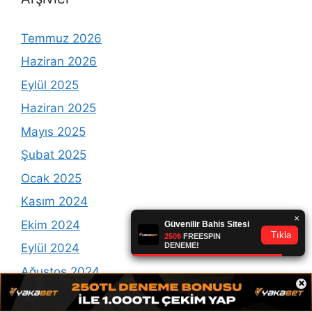
Temmuz 2026
Haziran 2026
Eylül 2025
Haziran 2025
Mayıs 2025
Şubat 2025
Ocak 2025
Kasım 2024
Ekim 2024
Eylül 2024
Ağustos 2024
×
Temmuz 2024