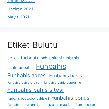
Temmuz 2021
Haziran 2021
Mayıs 2021
Etiket Bulutu
adresi funbahis
bahis sitesi funbahis
Funbahis
canli funbahis
Funbahis adresi
Funbahis bahis
Funbahis bahis oranları
funbahis bahis platformu
Funbahis bahis sitesi
Funbahis bonus
funbahis basketbol bahisleri
funbahis canli maç izle
Funbahis bonusları
Funbahis canlı