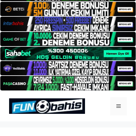
İçeriğe
atla
Menü