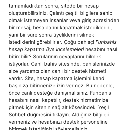
tamamladıktan sonra, sitede bir hesap
oluşturabilirsiniz. Çalıntı çeşitli bilgilere sahip
olmak istemeyen insanlar veya giriş adresinden
bir mesaj, hesaplarını kapatmak istediklerini,
yani bir süre sonra üyeliklerini silmek
istediklerini görebilirler. Çoğu bahisçi
Funbahis
hesap kapatma üye incelemeleri
hesabını nasıl
bitirebilir? Sorularının cevaplarını bilmek
istiyorlar. Canlı bahis sitesinde, bahislerinizde
size yardımcı olan canlı bir destek hizmeti
vardır. Site, hesap kapatma işlemini kendi
başınıza bitirmenize izin vermez. Bu nedenle,
önce canlı desteğe danışmalısınız. Funbahis
hesabını nasıl kapatılır, destek hizmetimize
gitmek için sitenin sağ alt köşesindeki Yeşil
Sohbet düğmesini tıklayın. Aldığınız bilgileri
vermeniz ve hesabınızı destek personeline
bitirmek istediğinizi söylemelisiniz.