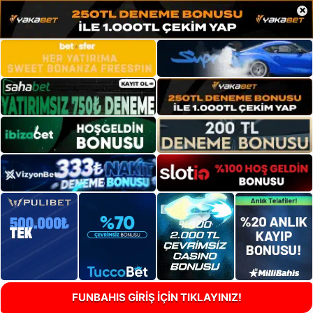
×
FUNBAHIS GİRİŞ İÇİN TIKLAYINIZ!