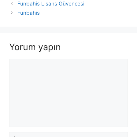
Funbahis Lisans Güvencesi
Funbahis
Yorum yapın
Yorum
İsim