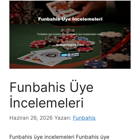
Funbahis Üye
İncelemeleri
Haziran 26, 2026
Yazarı:
Funbahis
Funbahis üye incelemeleri Funbahis üye