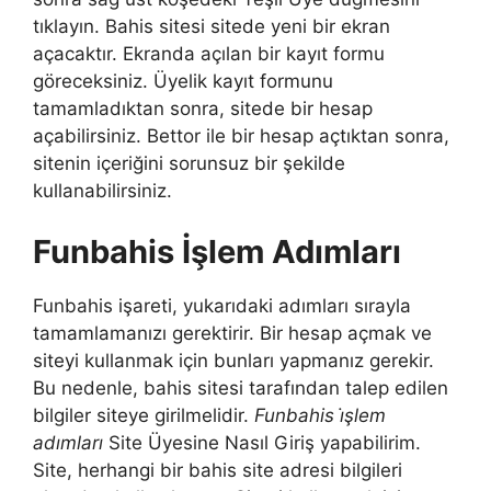
tıklayın. Bahis sitesi sitede yeni bir ekran
açacaktır. Ekranda açılan bir kayıt formu
göreceksiniz. Üyelik kayıt formunu
tamamladıktan sonra, sitede bir hesap
açabilirsiniz. Bettor ile bir hesap açtıktan sonra,
sitenin içeriğini sorunsuz bir şekilde
kullanabilirsiniz.
Funbahis İşlem Adımları
Funbahis işareti, yukarıdaki adımları sırayla
tamamlamanızı gerektirir. Bir hesap açmak ve
siteyi kullanmak için bunları yapmanız gerekir.
Bu nedenle, bahis sitesi tarafından talep edilen
bilgiler siteye girilmelidir.
Funbahis i̇şlem
adımları
Site Üyesine Nasıl Giriş yapabilirim.
Site, herhangi bir bahis site adresi bilgileri