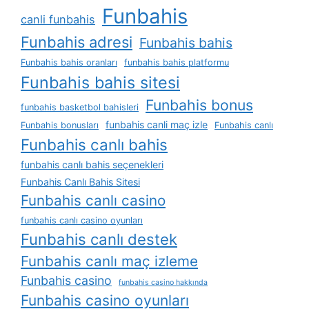
Funbahis
canli funbahis
Funbahis adresi
Funbahis bahis
Funbahis bahis oranları
funbahis bahis platformu
Funbahis bahis sitesi
Funbahis bonus
funbahis basketbol bahisleri
funbahis canli maç izle
Funbahis bonusları
Funbahis canlı
Funbahis canlı bahis
funbahis canlı bahis seçenekleri
Funbahis Canlı Bahis Sitesi
Funbahis canlı casino
funbahis canlı casino oyunları
Funbahis canlı destek
Funbahis canlı maç izleme
Funbahis casino
funbahis casino hakkında
Funbahis casino oyunları