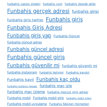
funbahis casino siteleri
funbahis com
funbahis destek ekibi
Funbahis gerçek adresi
funbahis girisi
Funbahis giriş
funbahis giris twitter
Funbahis Giriş Adresi
Funbahis giriş yap
Funbahis Güncel
funbahis güncel adres
Funbahis güncel adresi
Funbahis güncel giriş
Funbahis güvenilir mi
funbahis güvenlir mi
funbahis instagram
funbahis i̇letişimi
Funbahis kaydol
Funbahis kaç oldu
Funbahis kayıt
funbahis maç izle
funbahis kullanıcı hesabı
funbahis maç izleme
funbahis mevcut giriş adresi
Funbahis mobil
Funbahis mobil giriş
funbahis mobil sitesi
Funbahis mobil uygulama
Funbahis Müşteri Hizmetleri