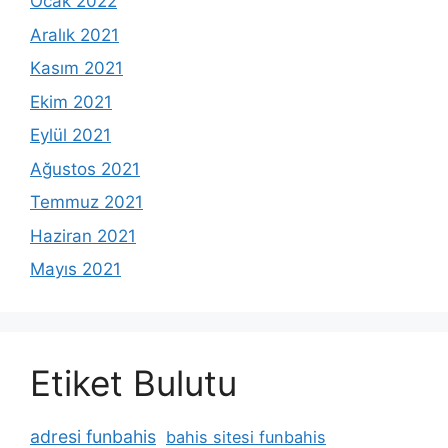
Ocak 2022
Aralık 2021
Kasım 2021
Ekim 2021
Eylül 2021
Ağustos 2021
Temmuz 2021
Haziran 2021
Mayıs 2021
Etiket Bulutu
adresi funbahis
bahis sitesi funbahis