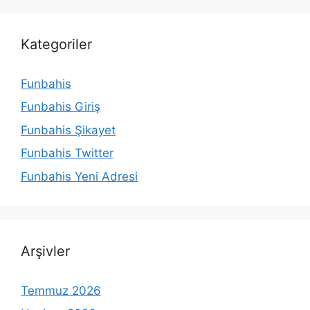
Kategoriler
Funbahis
Funbahis Giriş
Funbahis Şikayet
Funbahis Twitter
Funbahis Yeni Adresi
Arşivler
Temmuz 2026