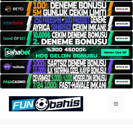
İçeriğe
atla
Menü