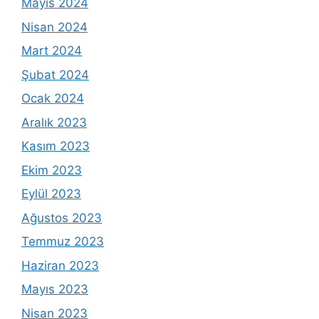
Mayıs 2024
Nisan 2024
Mart 2024
Şubat 2024
Ocak 2024
Aralık 2023
Kasım 2023
Ekim 2023
Eylül 2023
Ağustos 2023
Temmuz 2023
Haziran 2023
Mayıs 2023
Nisan 2023