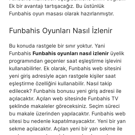
Ek bir avantajı tartışacağız. Bu üstünlük
Funbahis oyun masası olarak hazırlanmıştır.
Funbahis Oyunları Nasıl İzlenir
Bu konuda rastgele bir sınır yoktur. Yani
Funbahis
Funbahis oyunları nasıl izlenir
üyelik
programından geçenler saat eşleştirme işlevini
kullanabilirler. Ek olarak, Funbahis web sitesini
yeni giriş adresiyle açan rastgele kişiler saat
eşleştirme özelliğini kullanabilir. Nasıl takip
edilecek? Funbahis bonusu yeni giriş adresi ile
açılacaktır. Açılan web sitesinde Funbahis TV
şeklinde makaleler göreceksiniz. Seçim süreci
bu makale üzerinden yapılacaktır. Funbahis web
sitesi bu nedenle kapatılmayacaktır. Yeni bir yan
sekme açılacaktır. Açılan yeni bir yan sekme ile