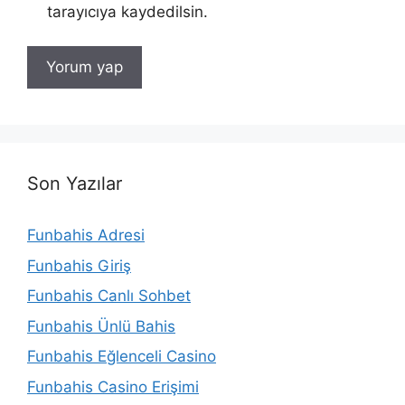
tarayıcıya kaydedilsin.
Son Yazılar
Funbahis Adresi
Funbahis Giriş
Funbahis Canlı Sohbet
Funbahis Ünlü Bahis
Funbahis Eğlenceli Casino
Funbahis Casino Erişimi