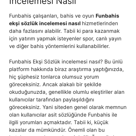
İncelemesi Nasıl
Funbahis çalışanları, bahis ve oyun
Funbahis
ekşi sözlük incelemesi nasıl
hizmetlerinden
daha fazlasını alabilir. Tabii ki para kazanmak
için yatırım yapmak isteyenler spor, canlı yayın
ve diğer bahis yöntemlerini kullanabilirler.
Funbahis Ekşi Sözlük incelemesi nasıl? Bu ünlü
platform hakkında biraz araştırma yaptığınızda,
hiç şüphesiz tonlarca olumsuz yorum
göreceksiniz. Ancak alakalı bir şekilde
okuduğunuzda, genellikle olumlu eleştiriler alan
kullanıcılar tarafından paylaşıldığını
göreceksiniz. Yani siteden genel olarak memnun
olan kullanıcılar asit sözlüğünde Funbahis ile
ilgili yorumları açmaktadır. Tabii ki, küçük
kazalar da mümkündür. Önemli olan bu