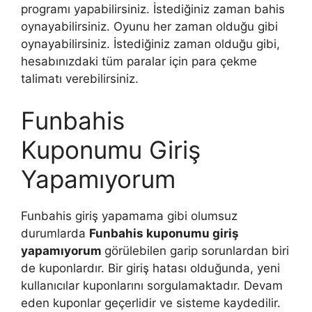
programı yapabilirsiniz. İstediğiniz zaman bahis
oynayabilirsiniz. Oyunu her zaman olduğu gibi
oynayabilirsiniz. İstediğiniz zaman olduğu gibi,
hesabınızdaki tüm paralar için para çekme
talimatı verebilirsiniz.
Funbahis
Kuponumu Giriş
Yapamıyorum
Funbahis giriş yapamama gibi olumsuz
durumlarda
Funbahis kuponumu giriş
yapamıyorum
görülebilen garip sorunlardan biri
de kuponlardır. Bir giriş hatası olduğunda, yeni
kullanıcılar kuponlarını sorgulamaktadır. Devam
eden kuponlar geçerlidir ve sisteme kaydedilir.