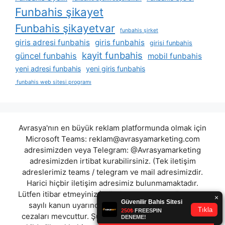
Funbahis şikayet
Funbahis şikayetvar
funbahis şirket
giris adresi funbahis
giris funbahis
girisi funbahis
kayit funbahis
güncel funbahis
mobil funbahis
yeni adresi funbahis
yeni giris funbahis
funbahis web sitesi programı
Avrasya'nın en büyük reklam platformunda olmak için
Microsoft Teams:
reklam@avrasyamarketing.com
adresimizden veya Telegram: @Avrasyamarketing
adresimizden irtibat kurabilirsiniz. (Tek iletişim
adreslerimiz teams / telegram ve mail adresimizdir.
Harici hiçbir iletişim adresimiz bulunmamaktadır.
Lütfen itibar etmeyiniz.) Türkiye yasalarına göre 7258
sayılı kanun uyarınca yasa dışı bahis oynamanın
cezaları mevcuttur. Şu an bulunduğunuz site hiç bir