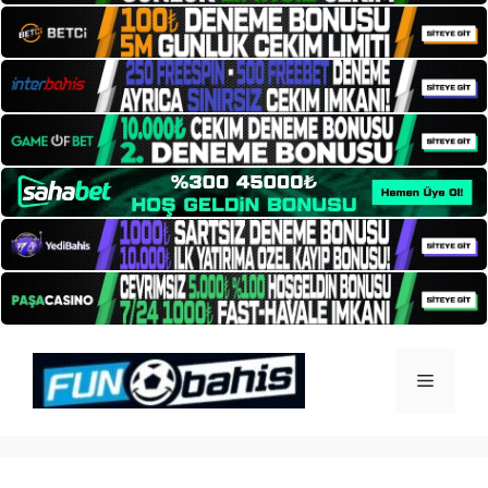
İçeriğe
atla
Menü