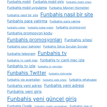
Funbahis mobil
Funbahis mobil giriş
funbahis mobil sitesi
Funbahis mobil uygulama
Funbahis Müşteri Hizmetleri
Funbahis nasıl bir site
funbahis nasil bir site
funbahis para yatirma
Funbahis para çekme
funbahis promosyon
funbahis poker
funbahis poker poker
funbahis promosyon kodu
Funbahis promosyonları
Funbahis sitesi
Funbahis spor bahisleri
Funbahis Sıkça Sorulan Sorular
Funbahis tv
funbahis telegram
funbahis tv canli maç izle
funbahis tv canli maç
funbahis tv izle
funbahis tv yayınları
Funbahis Twitter
funbahis türkiye’de
funbahis vip avantajları
funbahis whatsapp
funbahis web sitesi
Funbahis yeni adresi
funbahis yeni adres
Funbahis yeni giriş
Funbahis yeni güncel giriş
Funbahis Üyelik
Funbahis üye ol
funbahis üyelik seçenekleri