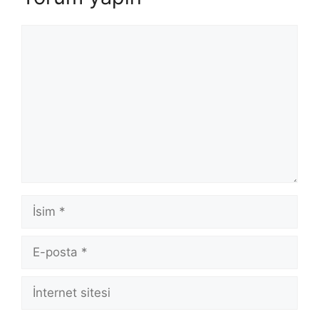
Yorum
İsim
E-
posta
İnternet
sitesi