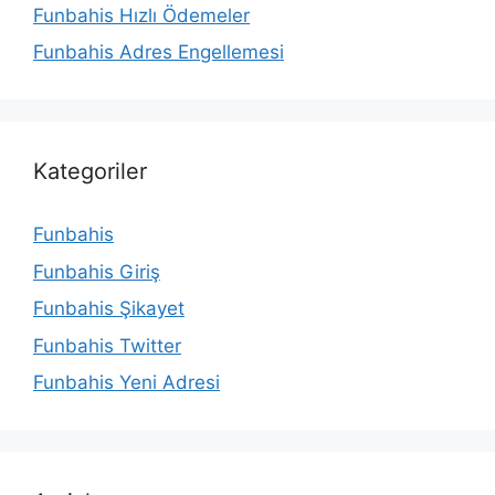
Funbahis Hızlı Ödemeler
Funbahis Adres Engellemesi
Kategoriler
Funbahis
Funbahis Giriş
Funbahis Şikayet
Funbahis Twitter
Funbahis Yeni Adresi