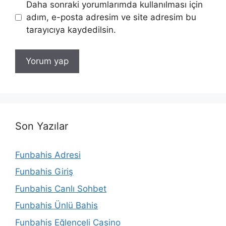
Daha sonraki yorumlarımda kullanılması için
adım, e-posta adresim ve site adresim bu
tarayıcıya kaydedilsin.
Son Yazılar
Funbahis Adresi
Funbahis Giriş
Funbahis Canlı Sohbet
Funbahis Ünlü Bahis
Funbahis Eğlenceli Casino