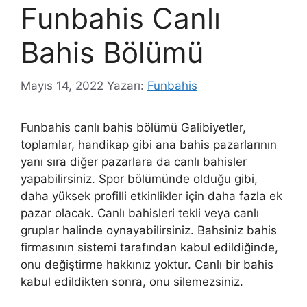
Funbahis Canlı
Bahis Bölümü
Mayıs 14, 2022
Yazarı:
Funbahis
Funbahis canlı bahis bölümü Galibiyetler,
toplamlar, handikap gibi ana bahis pazarlarının
yanı sıra diğer pazarlara da canlı bahisler
yapabilirsiniz. Spor bölümünde olduğu gibi,
daha yüksek profilli etkinlikler için daha fazla ek
pazar olacak. Canlı bahisleri tekli veya canlı
gruplar halinde oynayabilirsiniz. Bahsiniz bahis
firmasının sistemi tarafından kabul edildiğinde,
onu değiştirme hakkınız yoktur. Canlı bir bahis
kabul edildikten sonra, onu silemezsiniz.