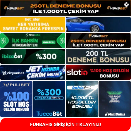
×
FUNBAHIS GİRİŞ İÇİN TIKLAYINIZ!