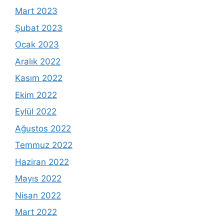
Mart 2023
Şubat 2023
Ocak 2023
Aralık 2022
Kasım 2022
Ekim 2022
Eylül 2022
Ağustos 2022
Temmuz 2022
Haziran 2022
Mayıs 2022
Nisan 2022
Mart 2022