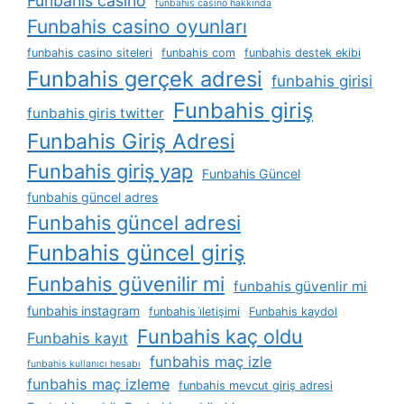
Funbahis casino
funbahis casino hakkında
Funbahis casino oyunları
funbahis casino siteleri
funbahis com
funbahis destek ekibi
Funbahis gerçek adresi
funbahis girisi
Funbahis giriş
funbahis giris twitter
Funbahis Giriş Adresi
Funbahis giriş yap
Funbahis Güncel
funbahis güncel adres
Funbahis güncel adresi
Funbahis güncel giriş
Funbahis güvenilir mi
funbahis güvenlir mi
funbahis instagram
funbahis i̇letişimi
Funbahis kaydol
Funbahis kaç oldu
Funbahis kayıt
funbahis maç izle
funbahis kullanıcı hesabı
funbahis maç izleme
funbahis mevcut giriş adresi