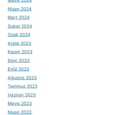
Mayıs 2024
Nisan 2024
Mart 2024
Şubat 2024
Ocak 2024
Aralık 2023
Kasım 2023
Ekim 2023
Eylül 2023
Ağustos 2023
Temmuz 2023
Haziran 2023
Mayıs 2023
Nisan 2023