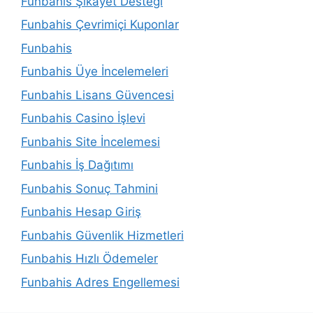
Funbahis Şikayet Desteği
Funbahis Çevrimiçi Kuponlar
Funbahis
Funbahis Üye İncelemeleri
Funbahis Lisans Güvencesi
Funbahis Casino İşlevi
Funbahis Site İncelemesi
Funbahis İş Dağıtımı
Funbahis Sonuç Tahmini
Funbahis Hesap Giriş
Funbahis Güvenlik Hizmetleri
Funbahis Hızlı Ödemeler
Funbahis Adres Engellemesi