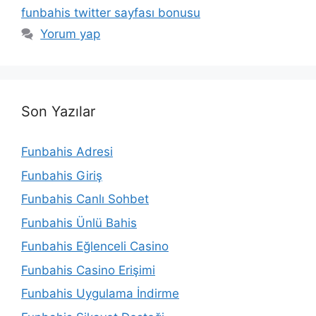
funbahis twitter sayfası bonusu
Yorum yap
Son Yazılar
Funbahis Adresi
Funbahis Giriş
Funbahis Canlı Sohbet
Funbahis Ünlü Bahis
Funbahis Eğlenceli Casino
Funbahis Casino Erişimi
Funbahis Uygulama İndirme