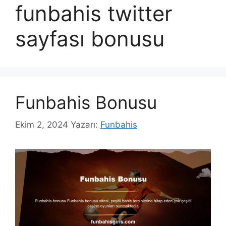
funbahis twitter
sayfası bonusu
Funbahis Bonusu
Ekim 2, 2024
Yazarı:
Funbahis