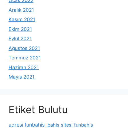
Ocak 2022
Aralık 2021
Kasım 2021
Ekim 2021
Eylül 2021
Ağustos 2021
Temmuz 2021
Haziran 2021
Mayıs 2021
Etiket Bulutu
adresi funbahis
bahis sitesi funbahis