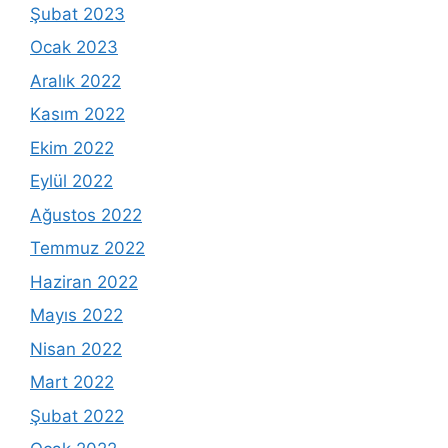
Şubat 2023
Ocak 2023
Aralık 2022
Kasım 2022
Ekim 2022
Eylül 2022
Ağustos 2022
Temmuz 2022
Haziran 2022
Mayıs 2022
Nisan 2022
Mart 2022
Şubat 2022