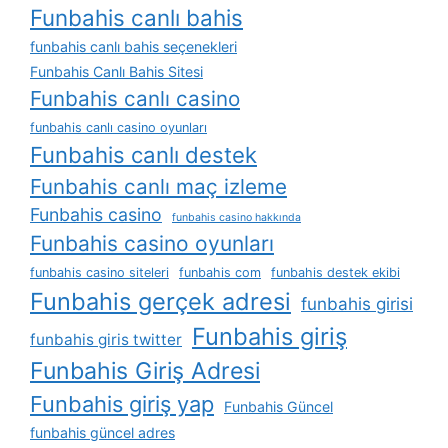
Funbahis canlı bahis
funbahis canlı bahis seçenekleri
Funbahis Canlı Bahis Sitesi
Funbahis canlı casino
funbahis canlı casino oyunları
Funbahis canlı destek
Funbahis canlı maç izleme
Funbahis casino
funbahis casino hakkında
Funbahis casino oyunları
funbahis casino siteleri
funbahis com
funbahis destek ekibi
Funbahis gerçek adresi
funbahis girisi
Funbahis giriş
funbahis giris twitter
Funbahis Giriş Adresi
Funbahis giriş yap
Funbahis Güncel
funbahis güncel adres