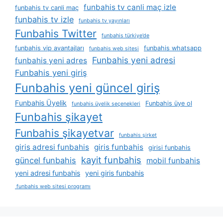
funbahis tv canli maç izle
funbahis tv canli maç
funbahis tv izle
funbahis tv yayınları
Funbahis Twitter
funbahis türkiye’de
funbahis vip avantajları
funbahis whatsapp
funbahis web sitesi
Funbahis yeni adresi
funbahis yeni adres
Funbahis yeni giriş
Funbahis yeni güncel giriş
Funbahis Üyelik
Funbahis üye ol
funbahis üyelik seçenekleri
Funbahis şikayet
Funbahis şikayetvar
funbahis şirket
giris adresi funbahis
giris funbahis
girisi funbahis
kayit funbahis
güncel funbahis
mobil funbahis
yeni adresi funbahis
yeni giris funbahis
funbahis web sitesi programı