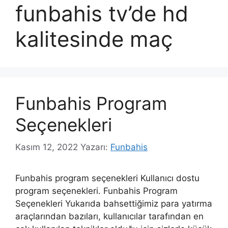
funbahis tv’de hd
kalitesinde maç
Funbahis Program
Seçenekleri
Kasım 12, 2022
Yazarı:
Funbahis
Funbahis program seçenekleri Kullanıcı dostu
program seçenekleri. Funbahis Program
Seçenekleri Yukarıda bahsettiğimiz para yatırma
araçlarından bazıları, kullanıcılar tarafından en