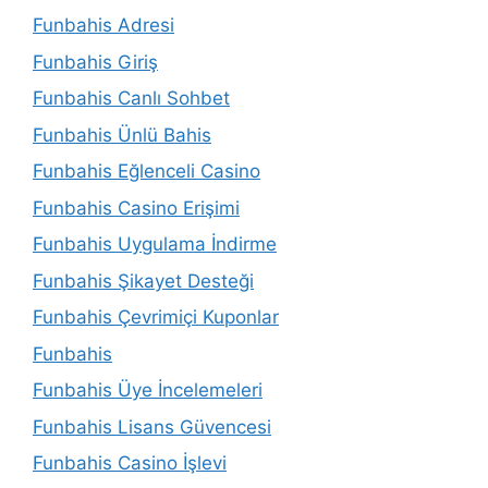
Funbahis Adresi
Funbahis Giriş
Funbahis Canlı Sohbet
Funbahis Ünlü Bahis
Funbahis Eğlenceli Casino
Funbahis Casino Erişimi
Funbahis Uygulama İndirme
Funbahis Şikayet Desteği
Funbahis Çevrimiçi Kuponlar
Funbahis
Funbahis Üye İncelemeleri
Funbahis Lisans Güvencesi
Funbahis Casino İşlevi