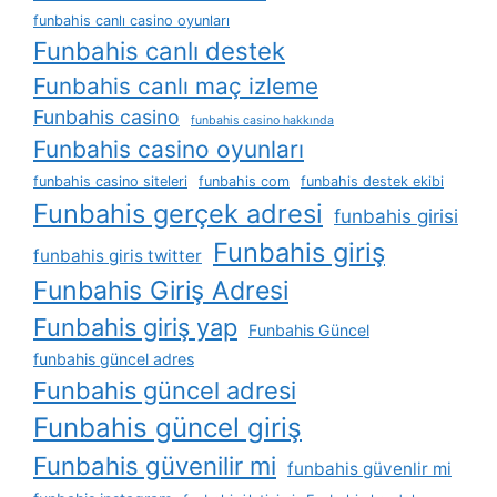
funbahis canlı casino oyunları
Funbahis canlı destek
Funbahis canlı maç izleme
Funbahis casino
funbahis casino hakkında
Funbahis casino oyunları
funbahis casino siteleri
funbahis com
funbahis destek ekibi
Funbahis gerçek adresi
funbahis girisi
Funbahis giriş
funbahis giris twitter
Funbahis Giriş Adresi
Funbahis giriş yap
Funbahis Güncel
funbahis güncel adres
Funbahis güncel adresi
Funbahis güncel giriş
Funbahis güvenilir mi
funbahis güvenlir mi