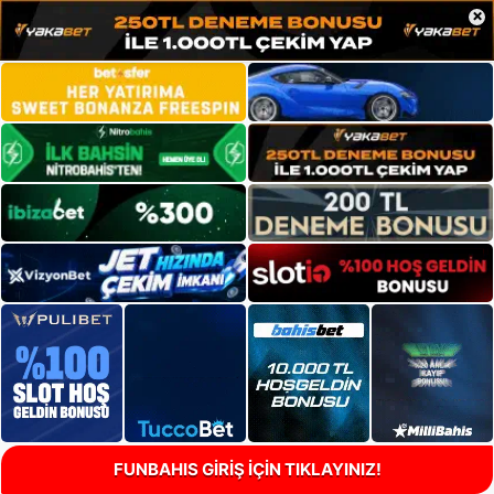
×
FUNBAHIS GİRİŞ İÇİN TIKLAYINIZ!