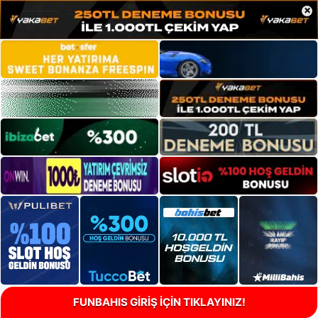
×
FUNBAHIS GİRİŞ İÇİN TIKLAYINIZ!