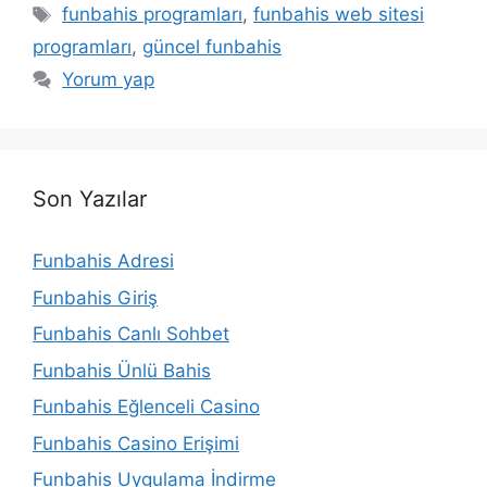
Etiketler
funbahis programları
,
funbahis web sitesi
programları
,
güncel funbahis
Yorum yap
Son Yazılar
Funbahis Adresi
Funbahis Giriş
Funbahis Canlı Sohbet
Funbahis Ünlü Bahis
Funbahis Eğlenceli Casino
Funbahis Casino Erişimi
Funbahis Uygulama İndirme