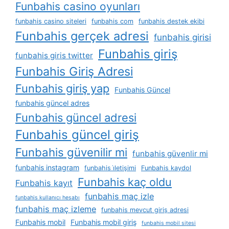
Funbahis casino oyunları
funbahis casino siteleri
funbahis com
funbahis destek ekibi
Funbahis gerçek adresi
funbahis girisi
Funbahis giriş
funbahis giris twitter
Funbahis Giriş Adresi
Funbahis giriş yap
Funbahis Güncel
funbahis güncel adres
Funbahis güncel adresi
Funbahis güncel giriş
Funbahis güvenilir mi
funbahis güvenlir mi
funbahis instagram
funbahis i̇letişimi
Funbahis kaydol
Funbahis kaç oldu
Funbahis kayıt
funbahis maç izle
funbahis kullanıcı hesabı
funbahis maç izleme
funbahis mevcut giriş adresi
Funbahis mobil
Funbahis mobil giriş
funbahis mobil sitesi