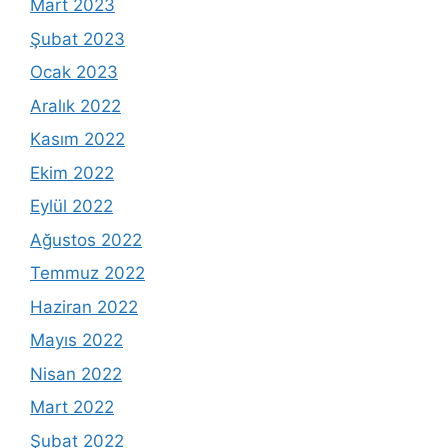
Mart 2023
Şubat 2023
Ocak 2023
Aralık 2022
Kasım 2022
Ekim 2022
Eylül 2022
Ağustos 2022
Temmuz 2022
Haziran 2022
Mayıs 2022
Nisan 2022
Mart 2022
Şubat 2022