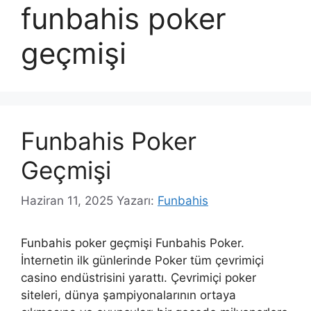
funbahis poker
geçmişi
Funbahis Poker
Geçmişi
Haziran 11, 2025
Yazarı:
Funbahis
Funbahis poker geçmişi Funbahis Poker.
İnternetin ilk günlerinde Poker tüm çevrimiçi
casino endüstrisini yarattı. Çevrimiçi poker
siteleri, dünya şampiyonalarının ortaya