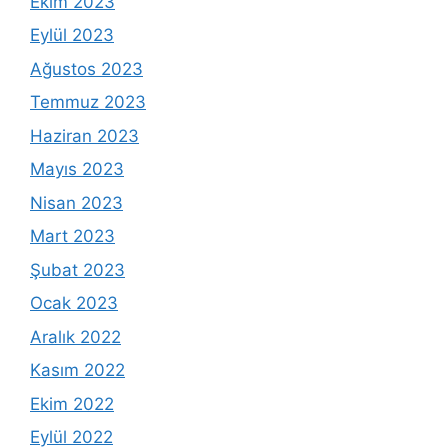
Ekim 2023
Eylül 2023
Ağustos 2023
Temmuz 2023
Haziran 2023
Mayıs 2023
Nisan 2023
Mart 2023
Şubat 2023
Ocak 2023
Aralık 2022
Kasım 2022
Ekim 2022
Eylül 2022