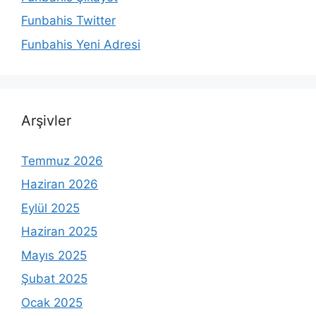
Funbahis Twitter
Funbahis Yeni Adresi
Arşivler
Temmuz 2026
Haziran 2026
Eylül 2025
Haziran 2025
Mayıs 2025
Şubat 2025
Ocak 2025