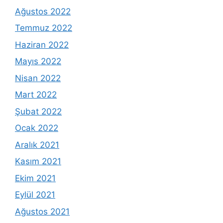
Ağustos 2022
Temmuz 2022
Haziran 2022
Mayıs 2022
Nisan 2022
Mart 2022
Şubat 2022
Ocak 2022
Aralık 2021
Kasım 2021
Ekim 2021
Eylül 2021
Ağustos 2021