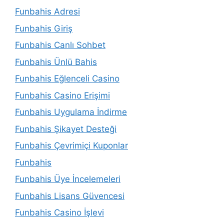
Funbahis Adresi
Funbahis Giriş
Funbahis Canlı Sohbet
Funbahis Ünlü Bahis
Funbahis Eğlenceli Casino
Funbahis Casino Erişimi
Funbahis Uygulama İndirme
Funbahis Şikayet Desteği
Funbahis Çevrimiçi Kuponlar
Funbahis
Funbahis Üye İncelemeleri
Funbahis Lisans Güvencesi
Funbahis Casino İşlevi