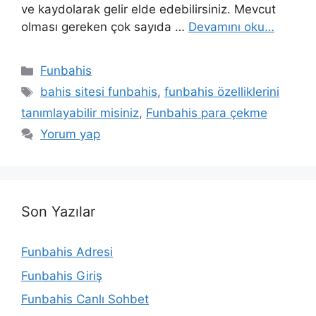
ve kaydolarak gelir elde edebilirsiniz. Mevcut
olması gereken çok sayıda …
Devamını oku…
Kategoriler
Funbahis
Etiketler
bahis sitesi funbahis
,
funbahis özelliklerini
tanımlayabilir misiniz
,
Funbahis para çekme
Yorum yap
Son Yazılar
Funbahis Adresi
Funbahis Giriş
Funbahis Canlı Sohbet