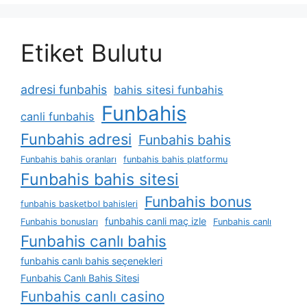
Etiket Bulutu
adresi funbahis
bahis sitesi funbahis
Funbahis
canli funbahis
Funbahis adresi
Funbahis bahis
Funbahis bahis oranları
funbahis bahis platformu
Funbahis bahis sitesi
Funbahis bonus
funbahis basketbol bahisleri
funbahis canli maç izle
Funbahis bonusları
Funbahis canlı
Funbahis canlı bahis
funbahis canlı bahis seçenekleri
Funbahis Canlı Bahis Sitesi
Funbahis canlı casino