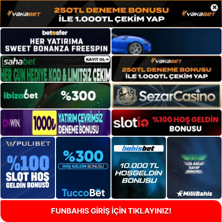
×
FUNBAHIS GİRİŞ İÇİN TIKLAYINIZ!