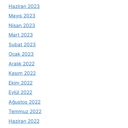
Haziran 2023
Mayıs 2023
Nisan 2023
Mart 2023
Şubat 2023
Ocak 2023
Aralık 2022
Kasım 2022
Ekim 2022
Eylül 2022
Ağustos 2022
Temmuz 2022
Haziran 2022