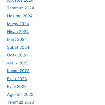
Ağustos 2024
Temmuz 2024
Haziran 2024
Mayıs 2024
Nisan 2024
Mart 2024
Şubat 2024
Ocak 2024
Aralık 2023
Kasım 2023
Ekim 2023
Eylül 2023
Ağustos 2023
Temmuz 2023