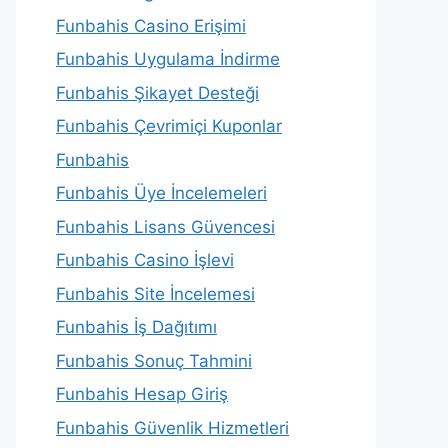
Funbahis Casino Erişimi
Funbahis Uygulama İndirme
Funbahis Şikayet Desteği
Funbahis Çevrimiçi Kuponlar
Funbahis
Funbahis Üye İncelemeleri
Funbahis Lisans Güvencesi
Funbahis Casino İşlevi
Funbahis Site İncelemesi
Funbahis İş Dağıtımı
Funbahis Sonuç Tahmini
Funbahis Hesap Giriş
Funbahis Güvenlik Hizmetleri