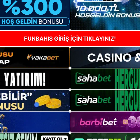
FUNBAHIS GİRİŞ İÇİN TIKLAYINIZ!