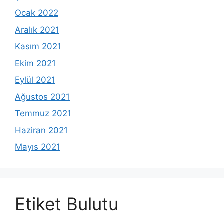
Ocak 2022
Aralık 2021
Kasım 2021
Ekim 2021
Eylül 2021
Ağustos 2021
Temmuz 2021
Haziran 2021
Mayıs 2021
Etiket Bulutu