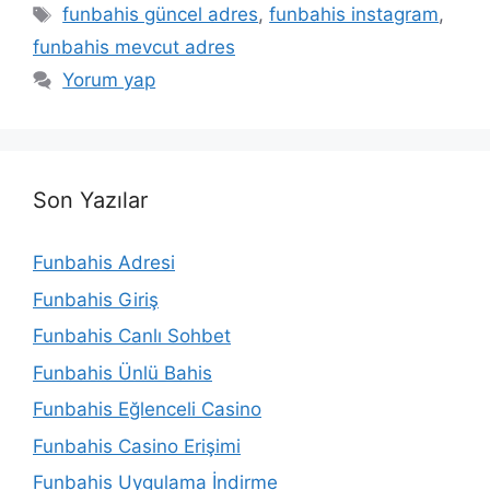
Etiketler
funbahis güncel adres
,
funbahis instagram
,
funbahis mevcut adres
Yorum yap
Son Yazılar
Funbahis Adresi
Funbahis Giriş
Funbahis Canlı Sohbet
Funbahis Ünlü Bahis
Funbahis Eğlenceli Casino
Funbahis Casino Erişimi
Funbahis Uygulama İndirme