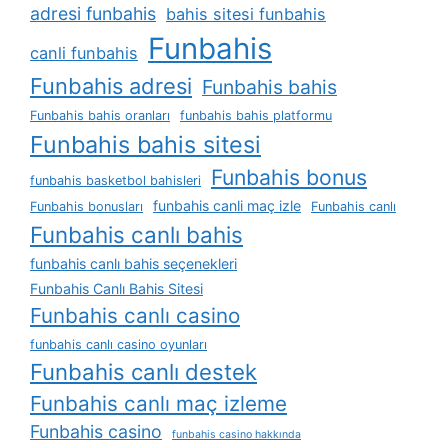
adresi funbahis
bahis sitesi funbahis
Funbahis
canli funbahis
Funbahis adresi
Funbahis bahis
Funbahis bahis oranları
funbahis bahis platformu
Funbahis bahis sitesi
Funbahis bonus
funbahis basketbol bahisleri
funbahis canli maç izle
Funbahis bonusları
Funbahis canlı
Funbahis canlı bahis
funbahis canlı bahis seçenekleri
Funbahis Canlı Bahis Sitesi
Funbahis canlı casino
funbahis canlı casino oyunları
Funbahis canlı destek
Funbahis canlı maç izleme
Funbahis casino
funbahis casino hakkında