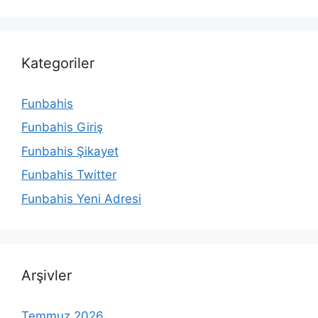
Kategoriler
Funbahis
Funbahis Giriş
Funbahis Şikayet
Funbahis Twitter
Funbahis Yeni Adresi
Arşivler
Temmuz 2026