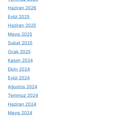
Haziran 2026
Eylül 2025
Haziran 2025
Mayıs 2025
Şubat 2025
Ocak 2025
Kasım 2024
Ekim 2024
Eylül 2024
Ağustos 2024
Temmuz 2024
Haziran 2024
Mayıs 2024