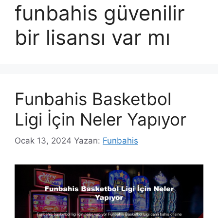
funbahis güvenilir
bir lisansı var mı
Funbahis Basketbol
Ligi İçin Neler Yapıyor
Ocak 13, 2024
Yazarı:
Funbahis