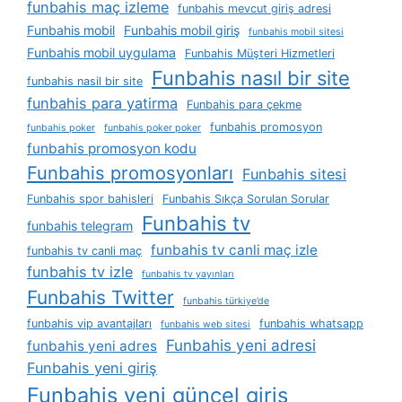
funbahis maç izleme
funbahis mevcut giriş adresi
Funbahis mobil
Funbahis mobil giriş
funbahis mobil sitesi
Funbahis mobil uygulama
Funbahis Müşteri Hizmetleri
Funbahis nasıl bir site
funbahis nasil bir site
funbahis para yatirma
Funbahis para çekme
funbahis promosyon
funbahis poker
funbahis poker poker
funbahis promosyon kodu
Funbahis promosyonları
Funbahis sitesi
Funbahis spor bahisleri
Funbahis Sıkça Sorulan Sorular
Funbahis tv
funbahis telegram
funbahis tv canli maç izle
funbahis tv canli maç
funbahis tv izle
funbahis tv yayınları
Funbahis Twitter
funbahis türkiye’de
funbahis vip avantajları
funbahis whatsapp
funbahis web sitesi
Funbahis yeni adresi
funbahis yeni adres
Funbahis yeni giriş
Funbahis yeni güncel giriş