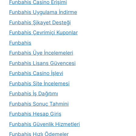
Funbahis Casino Erişimi
Funbahis Uygulama İndirme
Funbahis Şikayet Desteği
Funbahis Çevrimiçi Kuponlar
Funbahis
Funbahis Üye İncelemeleri
Funbahis Lisans Güvencesi
Funbahis Casino İşlevi
Funbahis Site İncelemesi
Funbahis İş Dağıtımı
Funbahis Sonuç Tahmini
Funbahis Hesap Giriş
Funbahis Güvenlik Hizmetleri
Funbahis Hızlı Ödemeler