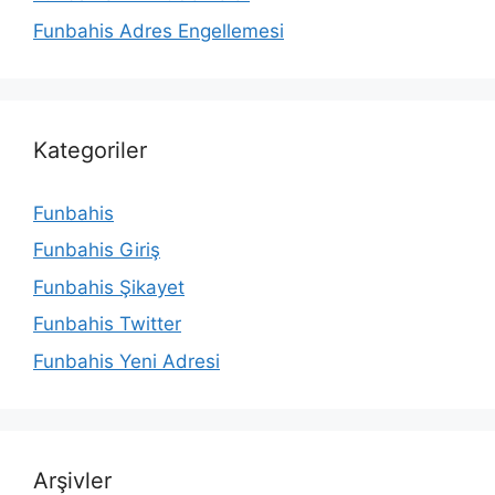
Funbahis Adres Engellemesi
Kategoriler
Funbahis
Funbahis Giriş
Funbahis Şikayet
Funbahis Twitter
Funbahis Yeni Adresi
Arşivler