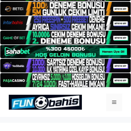
İçeriğe
atla
Menü