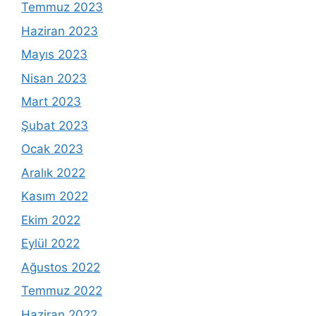
Temmuz 2023
Haziran 2023
Mayıs 2023
Nisan 2023
Mart 2023
Şubat 2023
Ocak 2023
Aralık 2022
Kasım 2022
Ekim 2022
Eylül 2022
Ağustos 2022
Temmuz 2022
Haziran 2022