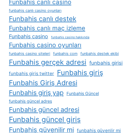
Funbahis canlı casino
funbahis canlı casino oyunları
Funbahis canlı destek
Funbahis canlı maç izleme
Funbahis casino
funbahis casino hakkında
Funbahis casino oyunları
funbahis casino siteleri
funbahis com
funbahis destek ekibi
Funbahis gerçek adresi
funbahis girisi
Funbahis giriş
funbahis giris twitter
Funbahis Giriş Adresi
Funbahis giriş yap
Funbahis Güncel
funbahis güncel adres
Funbahis güncel adresi
Funbahis güncel giriş
Funbahis güvenilir mi
funbahis güvenlir mi