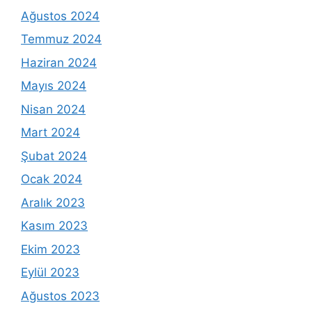
Ağustos 2024
Temmuz 2024
Haziran 2024
Mayıs 2024
Nisan 2024
Mart 2024
Şubat 2024
Ocak 2024
Aralık 2023
Kasım 2023
Ekim 2023
Eylül 2023
Ağustos 2023