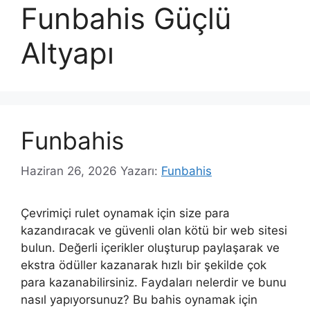
Funbahis Güçlü
Altyapı
Funbahis
Haziran 26, 2026
Yazarı:
Funbahis
Çevrimiçi rulet oynamak için size para
kazandıracak ve güvenli olan kötü bir web sitesi
bulun. Değerli içerikler oluşturup paylaşarak ve
ekstra ödüller kazanarak hızlı bir şekilde çok
para kazanabilirsiniz. Faydaları nelerdir ve bunu
nasıl yapıyorsunuz? Bu bahis oynamak için