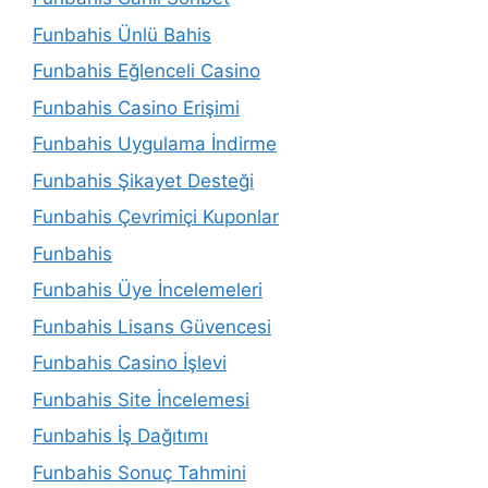
Funbahis Ünlü Bahis
Funbahis Eğlenceli Casino
Funbahis Casino Erişimi
Funbahis Uygulama İndirme
Funbahis Şikayet Desteği
Funbahis Çevrimiçi Kuponlar
Funbahis
Funbahis Üye İncelemeleri
Funbahis Lisans Güvencesi
Funbahis Casino İşlevi
Funbahis Site İncelemesi
Funbahis İş Dağıtımı
Funbahis Sonuç Tahmini