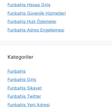
Funbahis Hesap Giriş
Funbahis Güvenlik Hizmetleri
Funbahis Hızlı Ödemeler
Funbahis Adres Engellemesi
Kategoriler
Funbahis
Funbahis Giriş
Funbahis Şikayet
Funbahis Twitter
Funbahis Yeni Adresi