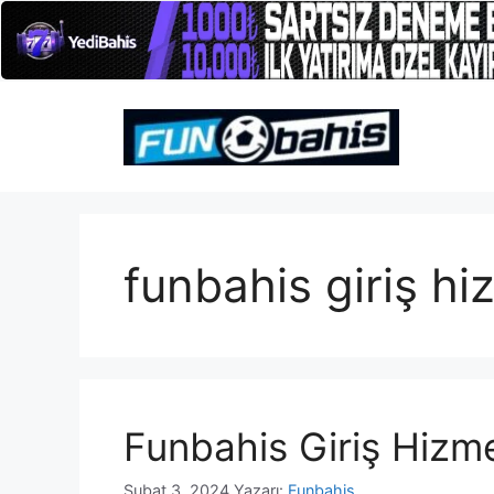
İçeriğe
atla
funbahis giriş hi
Funbahis Giriş Hizme
Şubat 3, 2024
Yazarı:
Funbahis