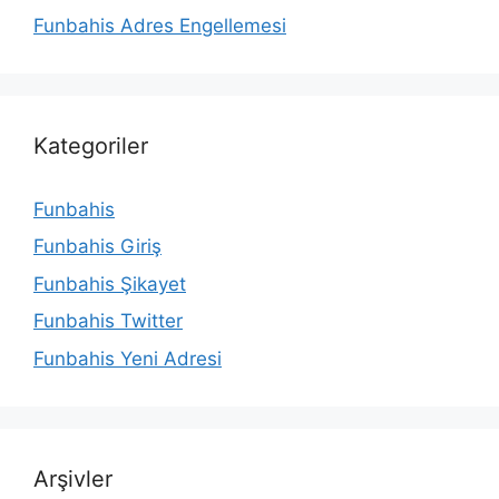
Funbahis Adres Engellemesi
Kategoriler
Funbahis
Funbahis Giriş
Funbahis Şikayet
Funbahis Twitter
Funbahis Yeni Adresi
Arşivler