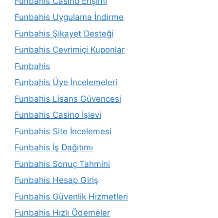
Funbahis Casino Erişimi
Funbahis Uygulama İndirme
Funbahis Şikayet Desteği
Funbahis Çevrimiçi Kuponlar
Funbahis
Funbahis Üye İncelemeleri
Funbahis Lisans Güvencesi
Funbahis Casino İşlevi
Funbahis Site İncelemesi
Funbahis İş Dağıtımı
Funbahis Sonuç Tahmini
Funbahis Hesap Giriş
Funbahis Güvenlik Hizmetleri
Funbahis Hızlı Ödemeler