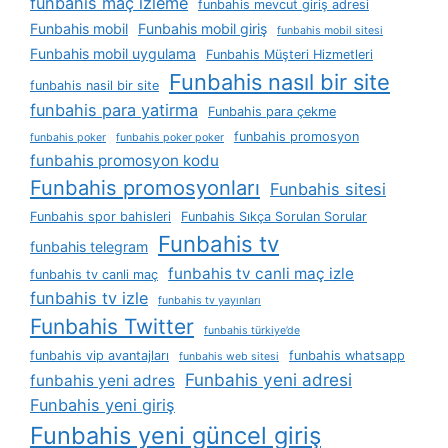
funbahis maç izleme
funbahis mevcut giriş adresi
Funbahis mobil
Funbahis mobil giriş
funbahis mobil sitesi
Funbahis mobil uygulama
Funbahis Müşteri Hizmetleri
Funbahis nasıl bir site
funbahis nasil bir site
funbahis para yatirma
Funbahis para çekme
funbahis promosyon
funbahis poker
funbahis poker poker
funbahis promosyon kodu
Funbahis promosyonları
Funbahis sitesi
Funbahis spor bahisleri
Funbahis Sıkça Sorulan Sorular
Funbahis tv
funbahis telegram
funbahis tv canli maç izle
funbahis tv canli maç
funbahis tv izle
funbahis tv yayınları
Funbahis Twitter
funbahis türkiye’de
funbahis vip avantajları
funbahis whatsapp
funbahis web sitesi
Funbahis yeni adresi
funbahis yeni adres
Funbahis yeni giriş
Funbahis yeni güncel giriş