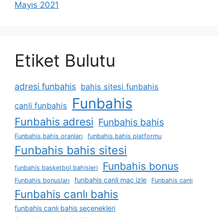
Mayıs 2021
Etiket Bulutu
adresi funbahis
bahis sitesi funbahis
Funbahis
canli funbahis
Funbahis adresi
Funbahis bahis
Funbahis bahis oranları
funbahis bahis platformu
Funbahis bahis sitesi
Funbahis bonus
funbahis basketbol bahisleri
funbahis canli maç izle
Funbahis bonusları
Funbahis canlı
Funbahis canlı bahis
funbahis canlı bahis seçenekleri