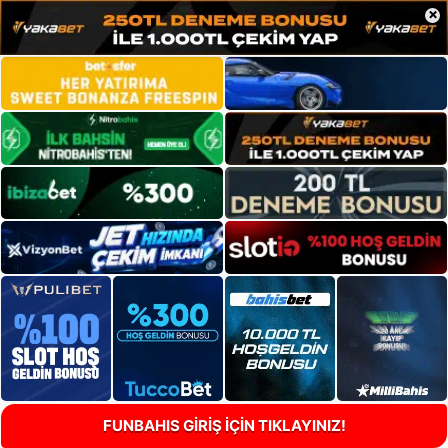
×
FUNBAHIS GİRİŞ İÇİN TIKLAYINIZ!