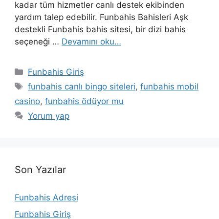
kadar tüm hizmetler canlı destek ekibinden
yardım talep edebilir. Funbahis Bahisleri Aşk
destekli Funbahis bahis sitesi, bir dizi bahis
seçeneği …
Devamını oku…
Kategoriler
Funbahis Giriş
Etiketler
funbahis canlı bingo siteleri
,
funbahis mobil
casino
,
funbahis ödüyor mu
Yorum yap
Son Yazılar
Funbahis Adresi
Funbahis Giriş