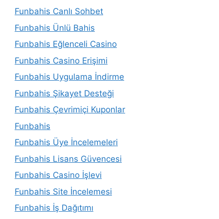
Funbahis Canlı Sohbet
Funbahis Ünlü Bahis
Funbahis Eğlenceli Casino
Funbahis Casino Erişimi
Funbahis Uygulama İndirme
Funbahis Şikayet Desteği
Funbahis Çevrimiçi Kuponlar
Funbahis
Funbahis Üye İncelemeleri
Funbahis Lisans Güvencesi
Funbahis Casino İşlevi
Funbahis Site İncelemesi
Funbahis İş Dağıtımı