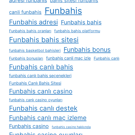
adresi funbahis
bahis sitesi funbahis
Funbahis
canli funbahis
Funbahis adresi
Funbahis bahis
Funbahis bahis oranları
funbahis bahis platformu
Funbahis bahis sitesi
Funbahis bonus
funbahis basketbol bahisleri
funbahis canli maç izle
Funbahis bonusları
Funbahis canlı
Funbahis canlı bahis
funbahis canlı bahis seçenekleri
Funbahis Canlı Bahis Sitesi
Funbahis canlı casino
funbahis canlı casino oyunları
Funbahis canlı destek
Funbahis canlı maç izleme
Funbahis casino
funbahis casino hakkında
Funbahis casino oyunları