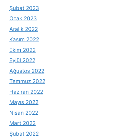
Şubat 2023
Ocak 2023
Aralık 2022
Kasım 2022
Ekim 2022
Eylül 2022
Ağustos 2022
Temmuz 2022
Haziran 2022
Mayıs 2022
Nisan 2022
Mart 2022
Şubat 2022