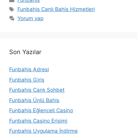
Funbahis
Etiketler
Funbahis Canlı Bahis Hizmetleri
Yorum yap
Son Yazılar
Funbahis Adresi
Funbahis Giriş
Funbahis Canlı Sohbet
Funbahis Ünlü Bahis
Funbahis Eğlenceli Casino
Funbahis Casino Erişimi
Funbahis Uygulama İndirme