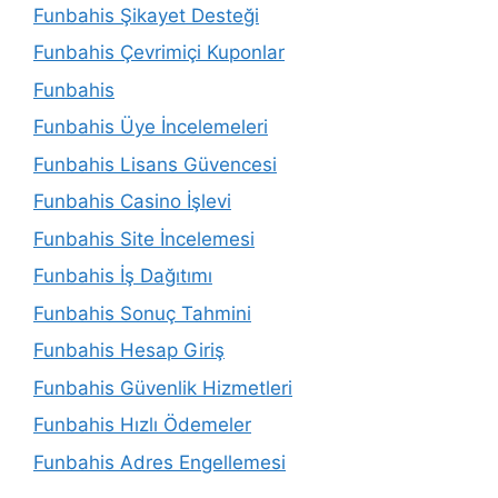
Funbahis Şikayet Desteği
Funbahis Çevrimiçi Kuponlar
Funbahis
Funbahis Üye İncelemeleri
Funbahis Lisans Güvencesi
Funbahis Casino İşlevi
Funbahis Site İncelemesi
Funbahis İş Dağıtımı
Funbahis Sonuç Tahmini
Funbahis Hesap Giriş
Funbahis Güvenlik Hizmetleri
Funbahis Hızlı Ödemeler
Funbahis Adres Engellemesi