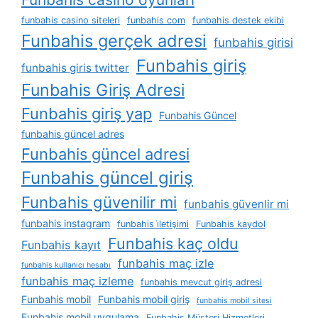
funbahis casino siteleri
funbahis com
funbahis destek ekibi
Funbahis gerçek adresi
funbahis girisi
Funbahis giriş
funbahis giris twitter
Funbahis Giriş Adresi
Funbahis giriş yap
Funbahis Güncel
funbahis güncel adres
Funbahis güncel adresi
Funbahis güncel giriş
Funbahis güvenilir mi
funbahis güvenlir mi
funbahis instagram
funbahis i̇letişimi
Funbahis kaydol
Funbahis kaç oldu
Funbahis kayıt
funbahis maç izle
funbahis kullanıcı hesabı
funbahis maç izleme
funbahis mevcut giriş adresi
Funbahis mobil
Funbahis mobil giriş
funbahis mobil sitesi
Funbahis mobil uygulama
Funbahis Müşteri Hizmetleri