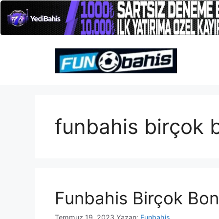
İçeriğe
atla
funbahis birçok b
Funbahis Birçok Bon
Temmuz 19, 2023
Yazarı:
Funbahis