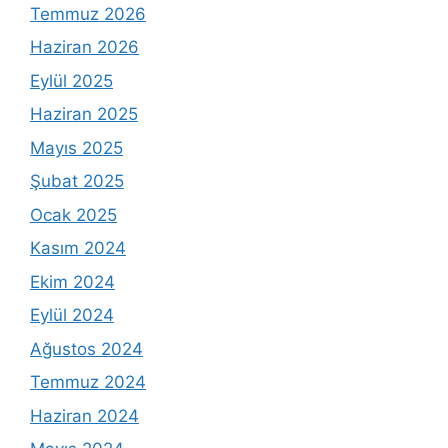
Temmuz 2026
Haziran 2026
Eylül 2025
Haziran 2025
Mayıs 2025
Şubat 2025
Ocak 2025
Kasım 2024
Ekim 2024
Eylül 2024
Ağustos 2024
Temmuz 2024
Haziran 2024