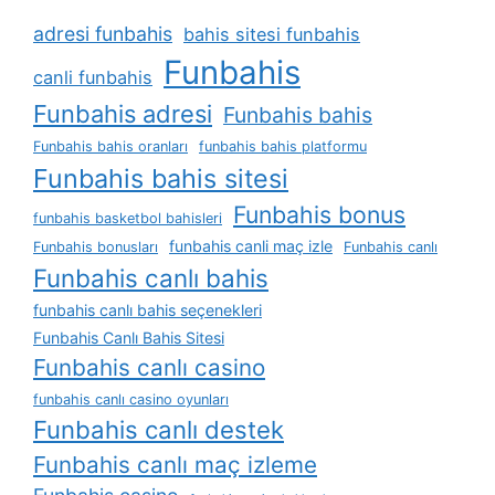
adresi funbahis
bahis sitesi funbahis
Funbahis
canli funbahis
Funbahis adresi
Funbahis bahis
Funbahis bahis oranları
funbahis bahis platformu
Funbahis bahis sitesi
Funbahis bonus
funbahis basketbol bahisleri
funbahis canli maç izle
Funbahis bonusları
Funbahis canlı
Funbahis canlı bahis
funbahis canlı bahis seçenekleri
Funbahis Canlı Bahis Sitesi
Funbahis canlı casino
funbahis canlı casino oyunları
Funbahis canlı destek
Funbahis canlı maç izleme