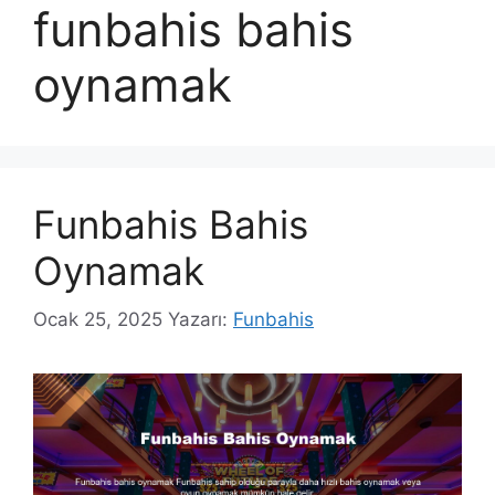
funbahis bahis
oynamak
Funbahis Bahis
Oynamak
Ocak 25, 2025
Yazarı:
Funbahis