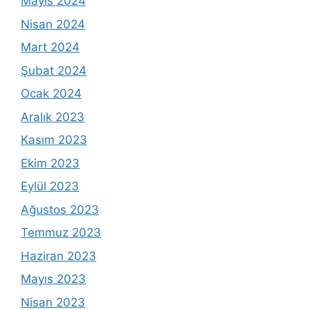
Mayıs 2024
Nisan 2024
Mart 2024
Şubat 2024
Ocak 2024
Aralık 2023
Kasım 2023
Ekim 2023
Eylül 2023
Ağustos 2023
Temmuz 2023
Haziran 2023
Mayıs 2023
Nisan 2023