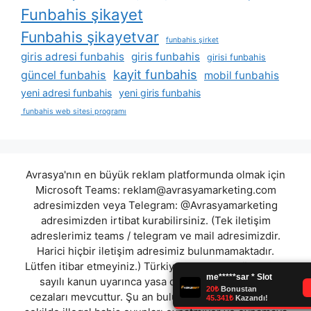
Funbahis şikayet
Funbahis şikayetvar
funbahis şirket
giris adresi funbahis
giris funbahis
girisi funbahis
kayit funbahis
güncel funbahis
mobil funbahis
yeni adresi funbahis
yeni giris funbahis
funbahis web sitesi programı
Avrasya'nın en büyük reklam platformunda olmak için
Microsoft Teams:
reklam@avrasyamarketing.com
adresimizden veya Telegram: @Avrasyamarketing
adresimizden irtibat kurabilirsiniz. (Tek iletişim
adreslerimiz teams / telegram ve mail adresimizdir.
Harici hiçbir iletişim adresimiz bulunmamaktadır.
Lütfen itibar etmeyiniz.) Türkiye yasalarına göre 7258
sayılı kanun uyarınca yasa dışı bahis oynamanın
cezaları mevcuttur. Şu an bulunduğunuz site hiç bir