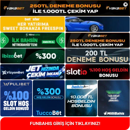
×
FUNBAHIS GİRİŞ İÇİN TIKLAYINIZ!