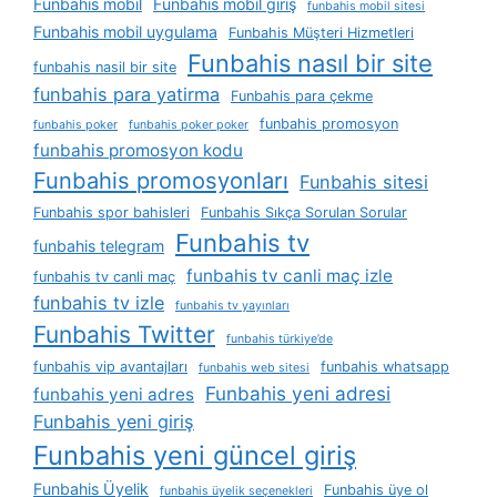
Funbahis mobil
Funbahis mobil giriş
funbahis mobil sitesi
Funbahis mobil uygulama
Funbahis Müşteri Hizmetleri
Funbahis nasıl bir site
funbahis nasil bir site
funbahis para yatirma
Funbahis para çekme
funbahis promosyon
funbahis poker
funbahis poker poker
funbahis promosyon kodu
Funbahis promosyonları
Funbahis sitesi
Funbahis spor bahisleri
Funbahis Sıkça Sorulan Sorular
Funbahis tv
funbahis telegram
funbahis tv canli maç izle
funbahis tv canli maç
funbahis tv izle
funbahis tv yayınları
Funbahis Twitter
funbahis türkiye’de
funbahis vip avantajları
funbahis whatsapp
funbahis web sitesi
Funbahis yeni adresi
funbahis yeni adres
Funbahis yeni giriş
Funbahis yeni güncel giriş
Funbahis Üyelik
Funbahis üye ol
funbahis üyelik seçenekleri