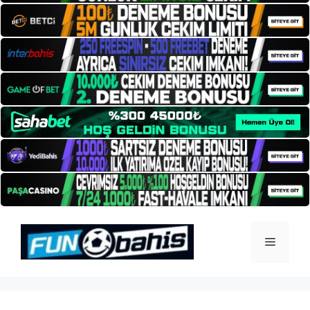
İçeriğe
atla
Menü