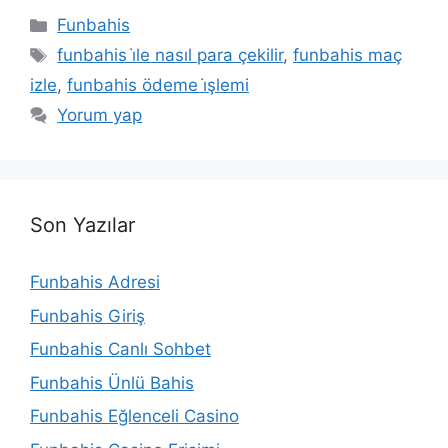
Kategoriler
Funbahis
Etiketler
funbahis i̇le nasıl para çekilir
,
funbahis maç
izle
,
funbahis ödeme i̇şlemi
Yorum yap
Son Yazılar
Funbahis Adresi
Funbahis Giriş
Funbahis Canlı Sohbet
Funbahis Ünlü Bahis
Funbahis Eğlenceli Casino