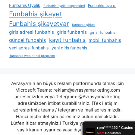
Funbahis Üyelik
Funbahis üye ol
funbahis üyelik seçenekleri
Funbahis şikayet
Funbahis şikayetvar
funbahis şirket
giris adresi funbahis
giris funbahis
girisi funbahis
kayit funbahis
güncel funbahis
mobil funbahis
yeni adresi funbahis
yeni giris funbahis
funbahis web sitesi programı
Avrasya'nın en büyük reklam platformunda olmak için
Microsoft Teams:
reklam@avrasyamarketing.com
adresimizden veya Telegram: @Avrasyamarketing
adresimizden irtibat kurabilirsiniz. (Tek iletişim
adreslerimiz teams / telegram ve mail adresimizdir.
Harici hiçbir iletişim adresimiz bulunmamaktadır.
Lütfen itibar etmeyiniz.) Türkiye yasalarına göre 7258
sayılı kanun uyarınca yasa dışı bahis oynamanın