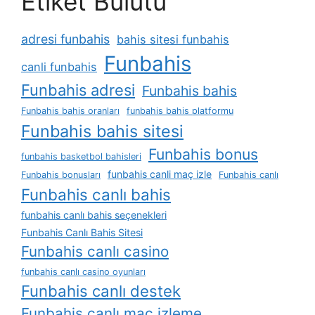
Etiket Bulutu
adresi funbahis
bahis sitesi funbahis
Funbahis
canli funbahis
Funbahis adresi
Funbahis bahis
Funbahis bahis oranları
funbahis bahis platformu
Funbahis bahis sitesi
Funbahis bonus
funbahis basketbol bahisleri
funbahis canli maç izle
Funbahis bonusları
Funbahis canlı
Funbahis canlı bahis
funbahis canlı bahis seçenekleri
Funbahis Canlı Bahis Sitesi
Funbahis canlı casino
funbahis canlı casino oyunları
Funbahis canlı destek
Funbahis canlı maç izleme