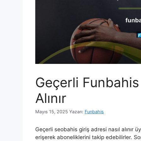
Geçerli Funbahis 
Alınır
Mayıs 15, 2025
Yazarı:
Funbahis
Geçerli seobahis giriş adresi nasıl alınır ü
erişerek aboneliklerini takip edebilirler. 