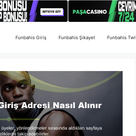
Funbahis Giriş
Funbahis Şikayet
Funbahis Twi