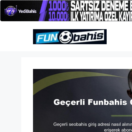
İçeriğe
atla