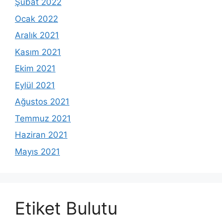
Şubat 2022
Ocak 2022
Aralık 2021
Kasım 2021
Ekim 2021
Eylül 2021
Ağustos 2021
Temmuz 2021
Haziran 2021
Mayıs 2021
Etiket Bulutu