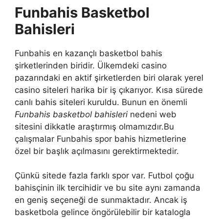
Funbahis Basketbol
Bahisleri
Funbahis en kazançlı basketbol bahis
şirketlerinden biridir. Ülkemdeki casino
pazarındaki en aktif şirketlerden biri olarak yerel
casino siteleri harika bir iş çıkarıyor. Kısa sürede
canlı bahis siteleri kuruldu. Bunun en önemli
Funbahis basketbol bahisleri
nedeni web
sitesini dikkatle araştırmış olmamızdır.Bu
çalışmalar Funbahis spor bahis hizmetlerine
özel bir başlık açılmasını gerektirmektedir.
Çünkü sitede fazla farklı spor var. Futbol çoğu
bahisçinin ilk tercihidir ve bu site aynı zamanda
en geniş seçeneği de sunmaktadır. Ancak iş
basketbola gelince öngörülebilir bir katalogla