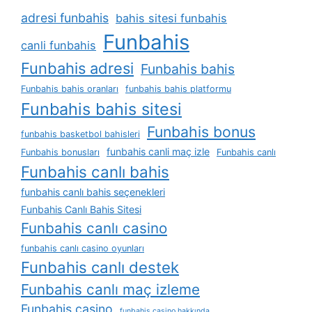
adresi funbahis
bahis sitesi funbahis
Funbahis
canli funbahis
Funbahis adresi
Funbahis bahis
Funbahis bahis oranları
funbahis bahis platformu
Funbahis bahis sitesi
Funbahis bonus
funbahis basketbol bahisleri
funbahis canli maç izle
Funbahis bonusları
Funbahis canlı
Funbahis canlı bahis
funbahis canlı bahis seçenekleri
Funbahis Canlı Bahis Sitesi
Funbahis canlı casino
funbahis canlı casino oyunları
Funbahis canlı destek
Funbahis canlı maç izleme
Funbahis casino
funbahis casino hakkında