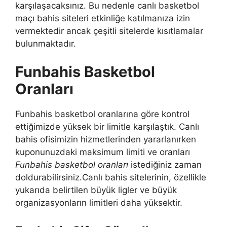
karşılaşacaksınız. Bu nedenle canlı basketbol
maçı bahis siteleri etkinliğe katılmanıza izin
vermektedir ancak çeşitli sitelerde kısıtlamalar
bulunmaktadır.
Funbahis Basketbol
Oranları
Funbahis basketbol oranlarına göre kontrol
ettiğimizde yüksek bir limitle karşılaştık. Canlı
bahis ofisimizin hizmetlerinden yararlanırken
kuponunuzdaki maksimum limiti ve oranları
Funbahis basketbol oranları
istediğiniz zaman
doldurabilirsiniz.Canlı bahis sitelerinin, özellikle
yukarıda belirtilen büyük ligler ve büyük
organizasyonların limitleri daha yüksektir.