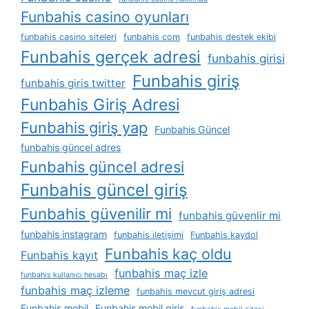
Funbahis casino oyunları
funbahis casino siteleri
funbahis com
funbahis destek ekibi
Funbahis gerçek adresi
funbahis girisi
Funbahis giriş
funbahis giris twitter
Funbahis Giriş Adresi
Funbahis giriş yap
Funbahis Güncel
funbahis güncel adres
Funbahis güncel adresi
Funbahis güncel giriş
Funbahis güvenilir mi
funbahis güvenlir mi
funbahis instagram
funbahis i̇letişimi
Funbahis kaydol
Funbahis kaç oldu
Funbahis kayıt
funbahis maç izle
funbahis kullanıcı hesabı
funbahis maç izleme
funbahis mevcut giriş adresi
Funbahis mobil
Funbahis mobil giriş