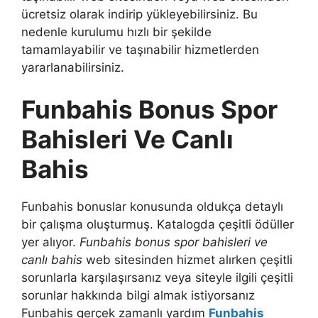
ücretsiz olarak indirip yükleyebilirsiniz. Bu
nedenle kurulumu hızlı bir şekilde
tamamlayabilir ve taşınabilir hizmetlerden
yararlanabilirsiniz.
Funbahis Bonus Spor
Bahisleri Ve Canlı
Bahis
Funbahis bonuslar konusunda oldukça detaylı
bir çalışma oluşturmuş. Katalogda çeşitli ödüller
yer alıyor.
Funbahis bonus spor bahisleri ve
canlı bahis
web sitesinden hizmet alırken çeşitli
sorunlarla karşılaşırsanız veya siteyle ilgili çeşitli
sorunlar hakkında bilgi almak istiyorsanız
Funbahis gerçek zamanlı yardım
Funbahis