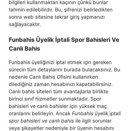
bilgileri kullanmaktan kaçının çünkü bunlar
tahmin edilebilirdir. Bu, şifrenizi belirledikten
sonra web sitesine tekrar giriş yapmanızı
sağlayacaktır.
Funbahis Üyelik İptali Spor Bahisleri Ve
Canlı Bahis
Funbahis üyeliğinizi iptal etmek için gereken
sürecin tüm detaylarını burada bulacaksınız. Bu
nedenle Canlı Bahis Ofisini kullanırken
dilediğiniz zaman hesabınızı kapatabilirsiniz.
Canlı bahis siteleri tüm avantajlarla birlikte
birinci sınıf hizmetler sunmaktadır. Spor
bahisleri ve canlı bahisler için yüksek maç
oranlarını belirleyin. Ancak
Funbahis üyelik i̇ptali
spor bahisleri ve canlı bahis
ile ilgili sorunlar
veya şikayetler nedeniyle bir üyenin hesabını