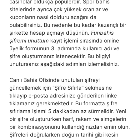
casinolar oldukça popülerdir. Spor bahis
sitelerinde ayrıca çok yüksek oranlar ve
kuponların nasıl doldurulacağını da
bulabilirsiniz. Bu nedenle bu kadar kazançlı bir
şirkette hesap açmayı düşünün.
Funbahis
şifremi unuttum
kayıt işlemi sırasında online
üyelik formunun 3. adımında kullanıcı adı ve
şifre oluşturmanız istenecektir. Bu bilgiyi
unutursanız aşağıdaki adımları izlemelisiniz.
Canlı Bahis Ofisinde unutulan şifreyi
güncellemek için “Şifre Sıfırla” sekmesine
tıklayıp e-posta adresinize gönderilen linke
tıklamanız gerekmektedir. Bu formatta şifre
sıfırlama işlemi 5 dakikadan az sürmelidir. Yeni
bir şifre oluştururken harf, rakam ve simgelerin
bir kombinasyonunu kullandığınızdan emin olun.
Şifreleri doğrularken doğum tarihi gibi kesin