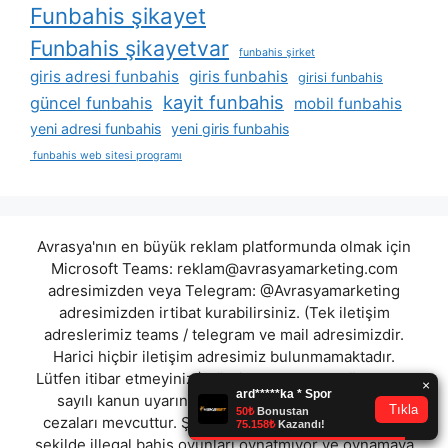
Funbahis şikayet
Funbahis şikayetvar
funbahis şirket
giris adresi funbahis
giris funbahis
girisi funbahis
kayit funbahis
güncel funbahis
mobil funbahis
yeni adresi funbahis
yeni giris funbahis
funbahis web sitesi programı
Avrasya'nın en büyük reklam platformunda olmak için
Microsoft Teams:
reklam@avrasyamarketing.com
adresimizden veya Telegram: @Avrasyamarketing
adresimizden irtibat kurabilirsiniz. (Tek iletişim
adreslerimiz teams / telegram ve mail adresimizdir.
Harici hiçbir iletişim adresimiz bulunmamaktadır.
Lütfen itibar etmeyiniz.) Türkiye yasalarına göre 7258
sayılı kanun uyarınca yasa dışı bahis oynamanın
cezaları mevcuttur. Şu an bulunduğunuz site hiç bir
şekilde illegal bahis oyunları oynatmıyor ve oynamaya