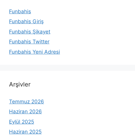
Funbahis
Funbahis Giriş
Funbahis Şikayet
Funbahis Twitter
Funbahis Yeni Adresi
Arşivler
Temmuz 2026
Haziran 2026
Eylül 2025
Haziran 2025