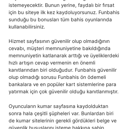
istemeyecektir. Bunun yerine, faydalı bir fırsat
için bu siteye ilk kez kaydoluyorsunuz. Funbahis
sunduğu bu bonusları tüm bahis oyunlarında
kullanabilirsiniz.
Hizmet sayfasının güvenilir olup olmadığının
cevabı, müşteri memnuniyetine bakıldığında
memnuniyetin katlanarak arttığı ve üyeliklerdeki
hızlı artışın cevap vermenin en önemli
kanıtlarından biri olduğudur. Funbahis güvenilir
olup olmadığı sorusu Funbahis ön ödemeli
bankalara ve en popüler kart sistemlerine para
yatırmak için çok güvenilir olduğu kanıtlanmıştır.
Oyuncuların kumar sayfasına kaydolduktan
sonra hala çeşitli şüpheleri var. Bunlardan biri
de kumar sitelerinin gerekli gördükleri belge ve
güvenlik hususlarını isteme hakkına sahip