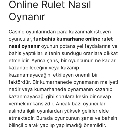
Online Rulet Nasıl
Oynanır
Casino oyunlarından para kazanmak isteyen
oyuncular
, funbahis kumarhane online rulet
nasıl oynanır
oyunun potansiyel faydalarına ve
bahis yaptıkları sitenin sunduğu oranlara dikkat
etmelidir. Ayrıca şans, bir oyuncunun ne kadar
kazanabileceğini veya kazanıp
kazanamayacağını etkileyen önemli bir
faktördür. Bir kumarhanede oynamanın maliyeti
nedir veya kumarhanede oynamanın kazanıp
kazanmayacağı gibi sorulara kesin bir cevap
vermek imkansızdır. Ancak bazı oyuncular
aslında ilgili oyunlardan yüksek gelirler elde
etmektedir. Burada oyuncunun şansı ve bahsin
bilinçli olarak yapılıp yapılmadığı önemlidir.