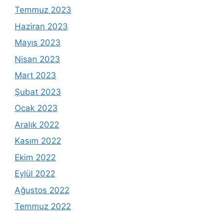
Temmuz 2023
Haziran 2023
Mayıs 2023
Nisan 2023
Mart 2023
Şubat 2023
Ocak 2023
Aralık 2022
Kasım 2022
Ekim 2022
Eylül 2022
Ağustos 2022
Temmuz 2022