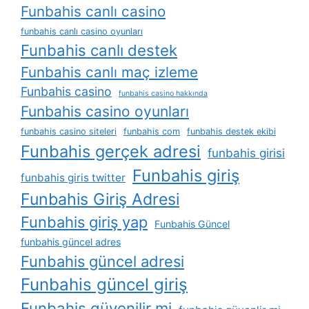
Funbahis canlı casino
funbahis canlı casino oyunları
Funbahis canlı destek
Funbahis canlı maç izleme
Funbahis casino
funbahis casino hakkında
Funbahis casino oyunları
funbahis casino siteleri
funbahis com
funbahis destek ekibi
Funbahis gerçek adresi
funbahis girisi
Funbahis giriş
funbahis giris twitter
Funbahis Giriş Adresi
Funbahis giriş yap
Funbahis Güncel
funbahis güncel adres
Funbahis güncel adresi
Funbahis güncel giriş
Funbahis güvenilir mi