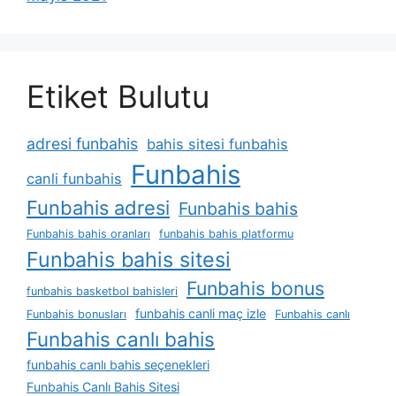
Etiket Bulutu
adresi funbahis
bahis sitesi funbahis
Funbahis
canli funbahis
Funbahis adresi
Funbahis bahis
Funbahis bahis oranları
funbahis bahis platformu
Funbahis bahis sitesi
Funbahis bonus
funbahis basketbol bahisleri
funbahis canli maç izle
Funbahis bonusları
Funbahis canlı
Funbahis canlı bahis
funbahis canlı bahis seçenekleri
Funbahis Canlı Bahis Sitesi