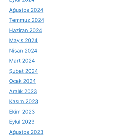
Ağustos 2024
Temmuz 2024
Haziran 2024
Mayıs 2024
Nisan 2024
Mart 2024
Şubat 2024
Ocak 2024
Aralık 2023
Kasım 2023
Ekim 2023
Eylül 2023
Ağustos 2023