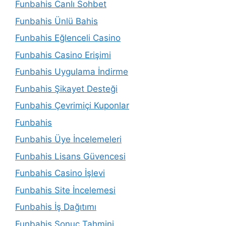
Funbahis Canlı Sohbet
Funbahis Ünlü Bahis
Funbahis Eğlenceli Casino
Funbahis Casino Erişimi
Funbahis Uygulama İndirme
Funbahis Şikayet Desteği
Funbahis Çevrimiçi Kuponlar
Funbahis
Funbahis Üye İncelemeleri
Funbahis Lisans Güvencesi
Funbahis Casino İşlevi
Funbahis Site İncelemesi
Funbahis İş Dağıtımı
Funbahis Sonuç Tahmini