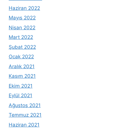
Haziran 2022
Mayıs 2022
Nisan 2022
Mart 2022
Şubat 2022
Ocak 2022
Aralık 2021
Kasım 2021
Ekim 2021
Eylül 2021
Ağustos 2021
Temmuz 2021
Haziran 2021