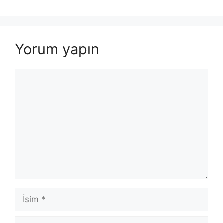
Yorum yapın
Yorum
İsim
E-