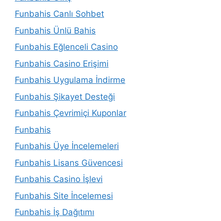
Funbahis Canlı Sohbet
Funbahis Ünlü Bahis
Funbahis Eğlenceli Casino
Funbahis Casino Erişimi
Funbahis Uygulama İndirme
Funbahis Şikayet Desteği
Funbahis Çevrimiçi Kuponlar
Funbahis
Funbahis Üye İncelemeleri
Funbahis Lisans Güvencesi
Funbahis Casino İşlevi
Funbahis Site İncelemesi
Funbahis İş Dağıtımı