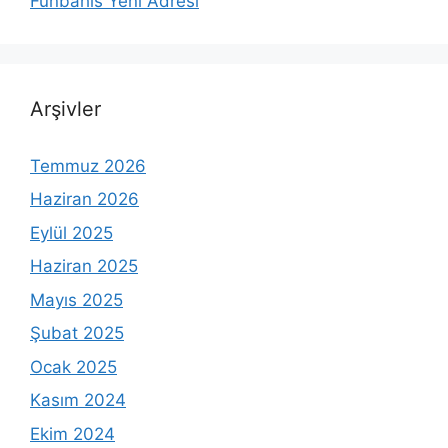
Funbahis Yeni Adresi
Arşivler
Temmuz 2026
Haziran 2026
Eylül 2025
Haziran 2025
Mayıs 2025
Şubat 2025
Ocak 2025
Kasım 2024
Ekim 2024