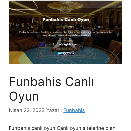
Funbahis Canlı
Oyun
Nisan 22, 2023
Yazarı:
Funbahis
Funbahis canlı oyun Canlı oyun sitelerine olan