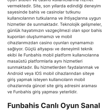
vermektedir. Site, son yıllarda edindiği deneyim
sayesinde bahis ve casinolar tutkunu
kullanıcılarının tutkularına ve ihtiyaçlarına uygun
hizmetler de sunmaktadır. Teknolojik gelişmeler,
günlük hayatımızın vazgeçilmezi olan spor bahis
kuponları oluşturmamızı ve mobil
cihazlarımızdan casino oyunları oynamamızı
sağlıyor. Güçlü altyapısı ve deneyimli teknik
ekibi ile Funbahis mobil platform kullanıcılarına
masaüstü platformlarla aynı hizmetleri
sunmaktadır. Bu hizmetlerden faydalanmak ve
Android veya IOS mobil cihazlarından siteye
giriş yapmak isteyen kullanıcıların mobil
cihazlarında güncel site giriş adresini araması
ve Funbahis giriş yapması yeterlidir.
Funbahis Canlı Oyun Sanal