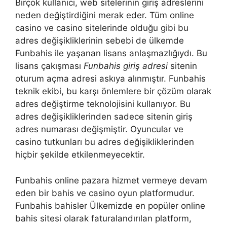
Birçok kullanıcı, web sitelerinin giriş adreslerini
neden değiştirdiğini merak eder. Tüm online
casino ve casino sitelerinde olduğu gibi bu
adres değişikliklerinin sebebi de ülkemde
Funbahis ile yaşanan lisans anlaşmazlığıydı. Bu
lisans çakışması
Funbahis giriş adresi
sitenin
oturum açma adresi askıya alınmıştır. Funbahis
teknik ekibi, bu karşı önlemlere bir çözüm olarak
adres değiştirme teknolojisini kullanıyor. Bu
adres değişikliklerinden sadece sitenin giriş
adres numarası değişmiştir. Oyuncular ve
casino tutkunları bu adres değişikliklerinden
hiçbir şekilde etkilenmeyecektir.
Funbahis online pazara hizmet vermeye devam
eden bir bahis ve casino oyun platformudur.
Funbahis bahisler Ülkemizde en popüler online
bahis sitesi olarak faturalandırılan platform,