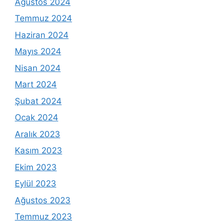
Ağustos 2024
Temmuz 2024
Haziran 2024
Mayıs 2024
Nisan 2024
Mart 2024
Şubat 2024
Ocak 2024
Aralık 2023
Kasım 2023
Ekim 2023
Eylül 2023
Ağustos 2023
Temmuz 2023