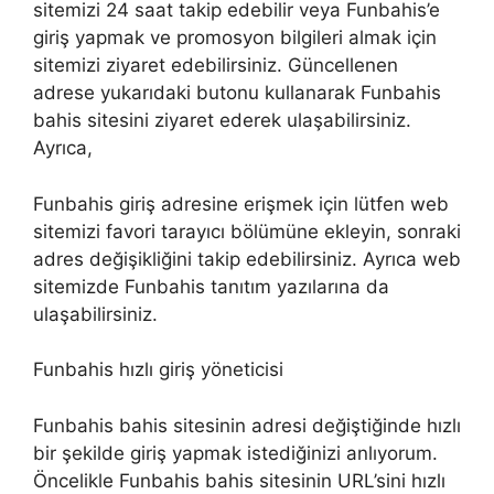
sitemizi 24 saat takip edebilir veya Funbahis’e
giriş yapmak ve promosyon bilgileri almak için
sitemizi ziyaret edebilirsiniz. Güncellenen
adrese yukarıdaki butonu kullanarak Funbahis
bahis sitesini ziyaret ederek ulaşabilirsiniz.
Ayrıca,
Funbahis giriş adresine erişmek için lütfen web
sitemizi favori tarayıcı bölümüne ekleyin, sonraki
adres değişikliğini takip edebilirsiniz. Ayrıca web
sitemizde Funbahis tanıtım yazılarına da
ulaşabilirsiniz.
Funbahis hızlı giriş yöneticisi
Funbahis bahis sitesinin adresi değiştiğinde hızlı
bir şekilde giriş yapmak istediğinizi anlıyorum.
Öncelikle Funbahis bahis sitesinin URL’sini hızlı