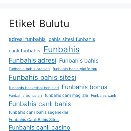
Etiket Bulutu
adresi funbahis
bahis sitesi funbahis
Funbahis
canli funbahis
Funbahis adresi
Funbahis bahis
Funbahis bahis oranları
funbahis bahis platformu
Funbahis bahis sitesi
Funbahis bonus
funbahis basketbol bahisleri
funbahis canli maç izle
Funbahis bonusları
Funbahis canlı
Funbahis canlı bahis
funbahis canlı bahis seçenekleri
Funbahis Canlı Bahis Sitesi
Funbahis canlı casino