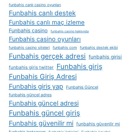
funbahis canlı casino oyunları
Funbahis canlı destek
Funbahis canlı maç izleme
Funbahis casino
funbahis casino hakkında
Funbahis casino oyunları
funbahis casino siteleri
funbahis com
funbahis destek ekibi
Funbahis gerçek adresi
funbahis girisi
Funbahis giriş
funbahis giris twitter
Funbahis Giriş Adresi
Funbahis giriş yap
Funbahis Güncel
funbahis güncel adres
Funbahis güncel adresi
Funbahis güncel giriş
Funbahis güvenilir mi
funbahis güvenlir mi
funbahis instagram