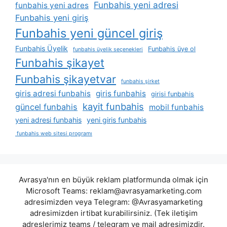
Funbahis yeni adresi
funbahis yeni adres
Funbahis yeni giriş
Funbahis yeni güncel giriş
Funbahis Üyelik
Funbahis üye ol
funbahis üyelik seçenekleri
Funbahis şikayet
Funbahis şikayetvar
funbahis şirket
giris adresi funbahis
giris funbahis
girisi funbahis
kayit funbahis
güncel funbahis
mobil funbahis
yeni adresi funbahis
yeni giris funbahis
funbahis web sitesi programı
Avrasya'nın en büyük reklam platformunda olmak için
Microsoft Teams:
reklam@avrasyamarketing.com
adresimizden veya Telegram: @Avrasyamarketing
adresimizden irtibat kurabilirsiniz. (Tek iletişim
adreslerimiz teams / telegram ve mail adresimizdir.