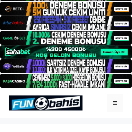
İçeriğe
atla
Menü