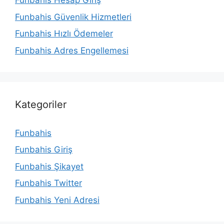
Funbahis Hesap Giriş
Funbahis Güvenlik Hizmetleri
Funbahis Hızlı Ödemeler
Funbahis Adres Engellemesi
Kategoriler
Funbahis
Funbahis Giriş
Funbahis Şikayet
Funbahis Twitter
Funbahis Yeni Adresi