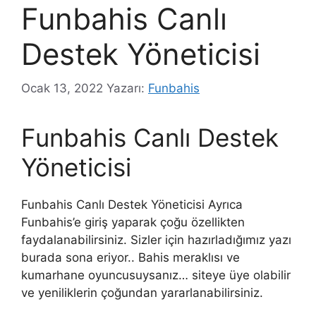
Funbahis Canlı
Destek Yöneticisi
Ocak 13, 2022
Yazarı:
Funbahis
Funbahis Canlı Destek
Yöneticisi
Funbahis Canlı Destek Yöneticisi Ayrıca
Funbahis’e giriş yaparak çoğu özellikten
faydalanabilirsiniz. Sizler için hazırladığımız yazı
burada sona eriyor.. Bahis meraklısı ve
kumarhane oyuncusuysanız… siteye üye olabilir
ve yeniliklerin çoğundan yararlanabilirsiniz.