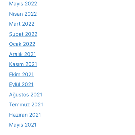
Mayıs 2022
Nisan 2022
Mart 2022
Şubat 2022
Ocak 2022
Aralık 2021
Kasım 2021
Ekim 2021
Eylül 2021
Ağustos 2021
Temmuz 2021
Haziran 2021
Mayıs 2021