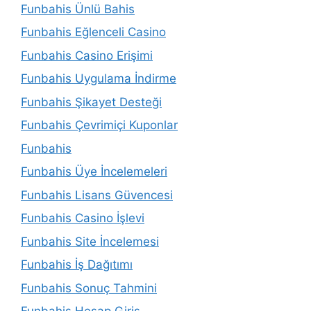
Funbahis Ünlü Bahis
Funbahis Eğlenceli Casino
Funbahis Casino Erişimi
Funbahis Uygulama İndirme
Funbahis Şikayet Desteği
Funbahis Çevrimiçi Kuponlar
Funbahis
Funbahis Üye İncelemeleri
Funbahis Lisans Güvencesi
Funbahis Casino İşlevi
Funbahis Site İncelemesi
Funbahis İş Dağıtımı
Funbahis Sonuç Tahmini