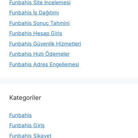
Funbahis Site İncelemesi
Funbahis İş Dağıtımı
Funbahis Sonuç Tahmini
Funbahis Hesap Giriş
Funbahis Güvenlik Hizmetleri
Funbahis Hızlı Ödemeler
Funbahis Adres Engellemesi
Kategoriler
Funbahis
Funbahis Giriş
Funbahis Şikayet