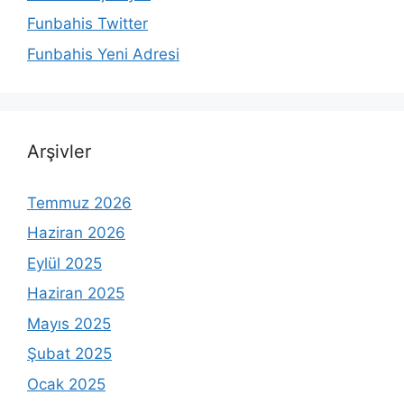
Funbahis Twitter
Funbahis Yeni Adresi
Arşivler
Temmuz 2026
Haziran 2026
Eylül 2025
Haziran 2025
Mayıs 2025
Şubat 2025
Ocak 2025