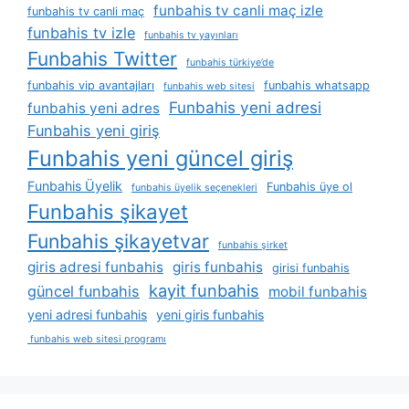
funbahis tv canli maç izle
funbahis tv canli maç
funbahis tv izle
funbahis tv yayınları
Funbahis Twitter
funbahis türkiye’de
funbahis vip avantajları
funbahis whatsapp
funbahis web sitesi
Funbahis yeni adresi
funbahis yeni adres
Funbahis yeni giriş
Funbahis yeni güncel giriş
Funbahis Üyelik
Funbahis üye ol
funbahis üyelik seçenekleri
Funbahis şikayet
Funbahis şikayetvar
funbahis şirket
giris adresi funbahis
giris funbahis
girisi funbahis
kayit funbahis
güncel funbahis
mobil funbahis
yeni adresi funbahis
yeni giris funbahis
funbahis web sitesi programı