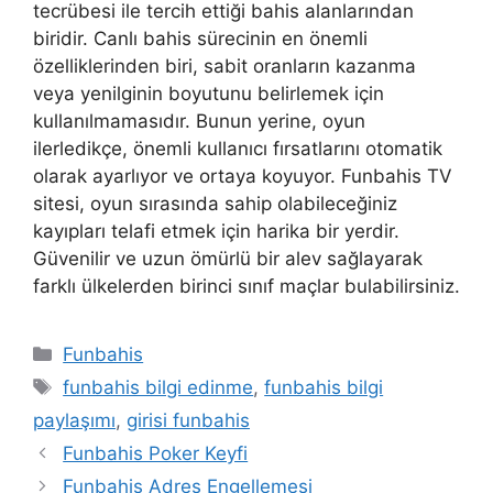
tecrübesi ile tercih ettiği bahis alanlarından
biridir. Canlı bahis sürecinin en önemli
özelliklerinden biri, sabit oranların kazanma
veya yenilginin boyutunu belirlemek için
kullanılmamasıdır. Bunun yerine, oyun
ilerledikçe, önemli kullanıcı fırsatlarını otomatik
olarak ayarlıyor ve ortaya koyuyor. Funbahis TV
sitesi, oyun sırasında sahip olabileceğiniz
kayıpları telafi etmek için harika bir yerdir.
Güvenilir ve uzun ömürlü bir alev sağlayarak
farklı ülkelerden birinci sınıf maçlar bulabilirsiniz.
Kategoriler
Funbahis
Etiketler
funbahis bilgi edinme
,
funbahis bilgi
paylaşımı
,
girisi funbahis
Funbahis Poker Keyfi
Funbahis Adres Engellemesi