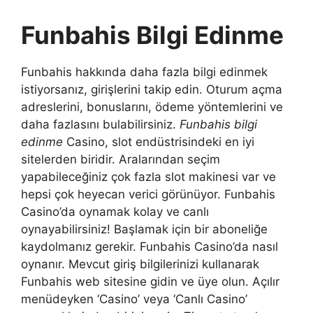
Funbahis Bilgi Edinme
Funbahis hakkında daha fazla bilgi edinmek
istiyorsanız, girişlerini takip edin. Oturum açma
adreslerini, bonuslarını, ödeme yöntemlerini ve
daha fazlasını bulabilirsiniz.
Funbahis bilgi
edinme
Casino, slot endüstrisindeki en iyi
sitelerden biridir. Aralarından seçim
yapabileceğiniz çok fazla slot makinesi var ve
hepsi çok heyecan verici görünüyor. Funbahis
Casino’da oynamak kolay ve canlı
oynayabilirsiniz! Başlamak için bir aboneliğe
kaydolmanız gerekir. Funbahis Casino’da nasıl
oynanır. Mevcut giriş bilgilerinizi kullanarak
Funbahis web sitesine gidin ve üye olun. Açılır
menüdeyken ‘Casino’ veya ‘Canlı Casino’