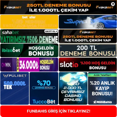
×
FUNBAHIS GİRİŞ İÇİN TIKLAYINIZ!