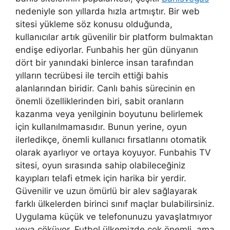
nedeniyle son yıllarda hızla artmıştır. Bir web
sitesi yükleme söz konusu olduğunda,
kullanıcılar artık güvenilir bir platform bulmaktan
endişe ediyorlar. Funbahis her gün dünyanın
dört bir yanındaki binlerce insan tarafından
yılların tecrübesi ile tercih ettiği bahis
alanlarından biridir. Canlı bahis sürecinin en
önemli özelliklerinden biri, sabit oranların
kazanma veya yenilginin boyutunu belirlemek
için kullanılmamasıdır. Bunun yerine, oyun
ilerledikçe, önemli kullanıcı fırsatlarını otomatik
olarak ayarlıyor ve ortaya koyuyor. Funbahis TV
sitesi, oyun sırasında sahip olabileceğiniz
kayıpları telafi etmek için harika bir yerdir.
Güvenilir ve uzun ömürlü bir alev sağlayarak
farklı ülkelerden birinci sınıf maçlar bulabilirsiniz.
Uygulama küçük ve telefonunuzu yavaşlatmıyor
veya çöküyor. Futbol ülkemizde çok önemli, ama