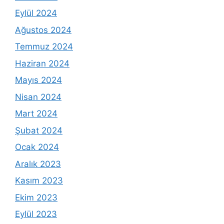
Eylül 2024
Ağustos 2024
Temmuz 2024
Haziran 2024
Mayıs 2024
Nisan 2024
Mart 2024
Şubat 2024
Ocak 2024
Aralık 2023
Kasım 2023
Ekim 2023
Eylül 2023