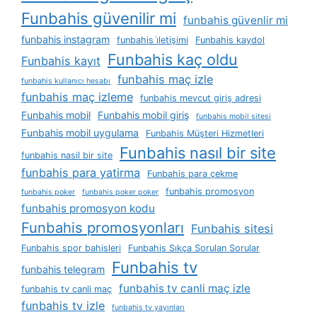
Funbahis güvenilir mi
funbahis güvenlir mi
funbahis instagram
funbahis i̇letişimi
Funbahis kaydol
Funbahis kaç oldu
Funbahis kayıt
funbahis maç izle
funbahis kullanıcı hesabı
funbahis maç izleme
funbahis mevcut giriş adresi
Funbahis mobil
Funbahis mobil giriş
funbahis mobil sitesi
Funbahis mobil uygulama
Funbahis Müşteri Hizmetleri
Funbahis nasıl bir site
funbahis nasil bir site
funbahis para yatirma
Funbahis para çekme
funbahis promosyon
funbahis poker
funbahis poker poker
funbahis promosyon kodu
Funbahis promosyonları
Funbahis sitesi
Funbahis spor bahisleri
Funbahis Sıkça Sorulan Sorular
Funbahis tv
funbahis telegram
funbahis tv canli maç izle
funbahis tv canli maç
funbahis tv izle
funbahis tv yayınları