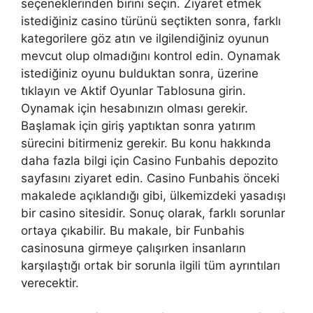
seçeneklerinden birini seçin. Ziyaret etmek
istediğiniz casino türünü seçtikten sonra, farklı
kategorilere göz atın ve ilgilendiğiniz oyunun
mevcut olup olmadığını kontrol edin. Oynamak
istediğiniz oyunu bulduktan sonra, üzerine
tıklayın ve Aktif Oyunlar Tablosuna girin.
Oynamak için hesabınızın olması gerekir.
Başlamak için giriş yaptıktan sonra yatırım
sürecini bitirmeniz gerekir. Bu konu hakkında
daha fazla bilgi için Casino Funbahis depozito
sayfasını ziyaret edin. Casino Funbahis önceki
makalede açıklandığı gibi, ülkemizdeki yasadışı
bir casino sitesidir. Sonuç olarak, farklı sorunlar
ortaya çıkabilir. Bu makale, bir Funbahis
casinosuna girmeye çalışırken insanların
karşılaştığı ortak bir sorunla ilgili tüm ayrıntıları
verecektir.