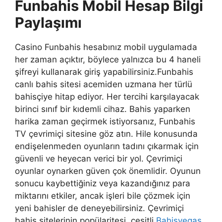
Funbahis Mobil Hesap Bilgi
Paylaşımı
Casino Funbahis hesabınız mobil uygulamada
her zaman açıktır, böylece yalnızca bu 4 haneli
şifreyi kullanarak giriş yapabilirsiniz.Funbahis
canlı bahis sitesi acemiden uzmana her türlü
bahisçiye hitap ediyor. Her tercihi karşılayacak
birinci sınıf bir kıdemli cihaz. Bahis yaparken
harika zaman geçirmek istiyorsanız, Funbahis
TV çevrimiçi sitesine göz atın. Hile konusunda
endişelenmeden oyunların tadını çıkarmak için
güvenli ve heyecan verici bir yol. Çevrimiçi
oyunlar oynarken güven çok önemlidir. Oyunun
sonucu kaybettiğiniz veya kazandığınız para
miktarını etkiler, ancak işleri bile çözmek için
yeni bahisler de deneyebilirsiniz. Çevrimiçi
bahis sitelerinin popülaritesi, çeşitli
Bahisvegas