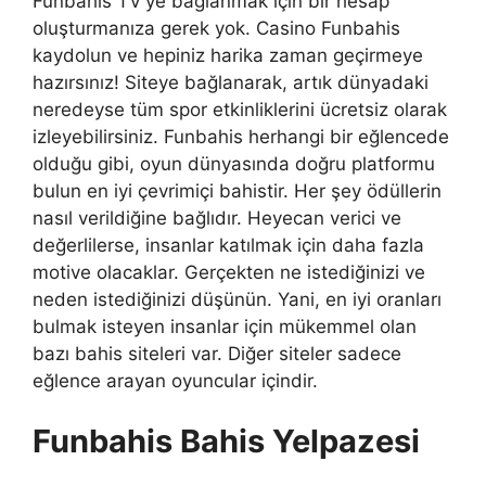
Funbahis TV’ye bağlanmak için bir hesap
oluşturmanıza gerek yok. Casino Funbahis
kaydolun ve hepiniz harika zaman geçirmeye
hazırsınız! Siteye bağlanarak, artık dünyadaki
neredeyse tüm spor etkinliklerini ücretsiz olarak
izleyebilirsiniz. Funbahis herhangi bir eğlencede
olduğu gibi, oyun dünyasında doğru platformu
bulun en iyi çevrimiçi bahistir. Her şey ödüllerin
nasıl verildiğine bağlıdır. Heyecan verici ve
değerlilerse, insanlar katılmak için daha fazla
motive olacaklar. Gerçekten ne istediğinizi ve
neden istediğinizi düşünün. Yani, en iyi oranları
bulmak isteyen insanlar için mükemmel olan
bazı bahis siteleri var. Diğer siteler sadece
eğlence arayan oyuncular içindir.
Funbahis Bahis Yelpazesi