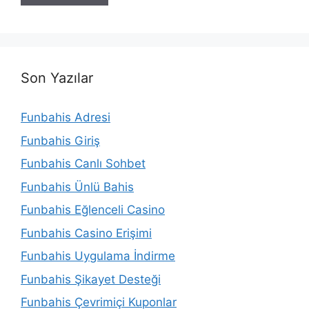
Son Yazılar
Funbahis Adresi
Funbahis Giriş
Funbahis Canlı Sohbet
Funbahis Ünlü Bahis
Funbahis Eğlenceli Casino
Funbahis Casino Erişimi
Funbahis Uygulama İndirme
Funbahis Şikayet Desteği
Funbahis Çevrimiçi Kuponlar