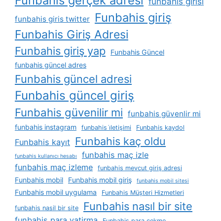
Funbahis gerçek adresi
funbahis girisi
Funbahis giriş
funbahis giris twitter
Funbahis Giriş Adresi
Funbahis giriş yap
Funbahis Güncel
funbahis güncel adres
Funbahis güncel adresi
Funbahis güncel giriş
Funbahis güvenilir mi
funbahis güvenlir mi
funbahis instagram
funbahis i̇letişimi
Funbahis kaydol
Funbahis kaç oldu
Funbahis kayıt
funbahis maç izle
funbahis kullanıcı hesabı
funbahis maç izleme
funbahis mevcut giriş adresi
Funbahis mobil
Funbahis mobil giriş
funbahis mobil sitesi
Funbahis mobil uygulama
Funbahis Müşteri Hizmetleri
Funbahis nasıl bir site
funbahis nasil bir site
funbahis para yatirma
Funbahis para çekme