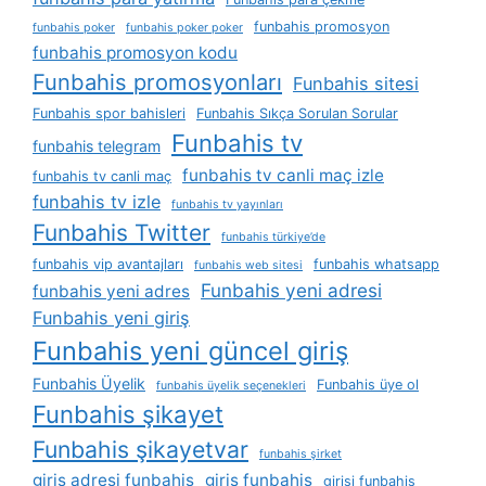
funbahis promosyon
funbahis poker
funbahis poker poker
funbahis promosyon kodu
Funbahis promosyonları
Funbahis sitesi
Funbahis spor bahisleri
Funbahis Sıkça Sorulan Sorular
Funbahis tv
funbahis telegram
funbahis tv canli maç izle
funbahis tv canli maç
funbahis tv izle
funbahis tv yayınları
Funbahis Twitter
funbahis türkiye’de
funbahis vip avantajları
funbahis whatsapp
funbahis web sitesi
Funbahis yeni adresi
funbahis yeni adres
Funbahis yeni giriş
Funbahis yeni güncel giriş
Funbahis Üyelik
Funbahis üye ol
funbahis üyelik seçenekleri
Funbahis şikayet
Funbahis şikayetvar
funbahis şirket
giris adresi funbahis
giris funbahis
girisi funbahis