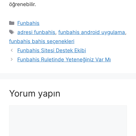
öğrenebilir.
Kategoriler
Funbahis
Etiketler
adresi funbahis
,
funbahis android uygulama
,
funbahis bahis seçenekleri
Funbahis Sitesi Destek Ekibi
Funbahis Ruletinde Yeteneğiniz Var Mı
Yorum yapın
Yorum