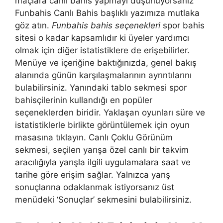
maçlara canlı bahis yapmayı düşünüyorsanız
Funbahis Canlı Bahis başlıklı yazımıza mutlaka
göz atın.
Funbahis bahis seçenekleri
spor bahis
sitesi o kadar kapsamlıdır ki üyeler yardımcı
olmak için diğer istatistiklere de erişebilirler.
Menüye ve içeriğine baktığınızda, genel bakış
alanında günün karşılaşmalarının ayrıntılarını
bulabilirsiniz. Yanındaki tablo sekmesi spor
bahisçilerinin kullandığı en popüler
seçeneklerden biridir. Yaklaşan oyunları süre ve
istatistiklerle birlikte görüntülemek için oyun
masasına tıklayın. Canlı Çoklu Görünüm
sekmesi, seçilen yarışa özel canlı bir takvim
aracılığıyla yarışla ilgili uygulamalara saat ve
tarihe göre erişim sağlar. Yalnızca yarış
sonuçlarına odaklanmak istiyorsanız üst
menüdeki ‘Sonuçlar’ sekmesini bulabilirsiniz.