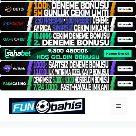
İçeriğe
atla
Menü