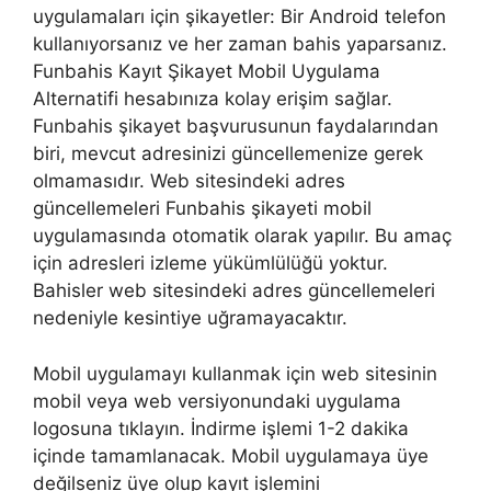
uygulamaları için şikayetler: Bir Android telefon
kullanıyorsanız ve her zaman bahis yaparsanız.
Funbahis Kayıt Şikayet Mobil Uygulama
Alternatifi hesabınıza kolay erişim sağlar.
Funbahis şikayet başvurusunun faydalarından
biri, mevcut adresinizi güncellemenize gerek
olmamasıdır. Web sitesindeki adres
güncellemeleri Funbahis şikayeti mobil
uygulamasında otomatik olarak yapılır. Bu amaç
için adresleri izleme yükümlülüğü yoktur.
Bahisler web sitesindeki adres güncellemeleri
nedeniyle kesintiye uğramayacaktır.
Mobil uygulamayı kullanmak için web sitesinin
mobil veya web versiyonundaki uygulama
logosuna tıklayın. İndirme işlemi 1-2 dakika
içinde tamamlanacak. Mobil uygulamaya üye
değilseniz üye olup kayıt işlemini