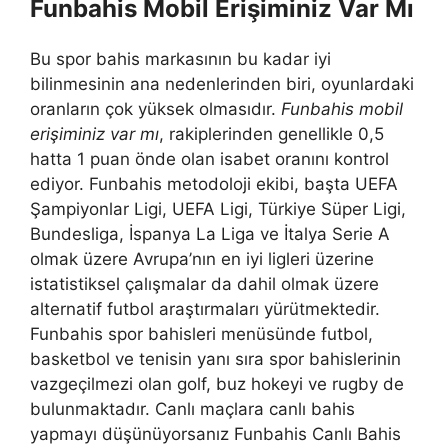
Funbahis Mobil Erişiminiz Var Mı
Bu spor bahis markasının bu kadar iyi
bilinmesinin ana nedenlerinden biri, oyunlardaki
oranların çok yüksek olmasıdır.
Funbahis mobil
erişiminiz var mı
, rakiplerinden genellikle 0,5
hatta 1 puan önde olan isabet oranını kontrol
ediyor. Funbahis metodoloji ekibi, başta UEFA
Şampiyonlar Ligi, UEFA Ligi, Türkiye Süper Ligi,
Bundesliga, İspanya La Liga ve İtalya Serie A
olmak üzere Avrupa’nın en iyi ligleri üzerine
istatistiksel çalışmalar da dahil olmak üzere
alternatif futbol araştırmaları yürütmektedir.
Funbahis spor bahisleri menüsünde futbol, ​​
basketbol ve tenisin yanı sıra spor bahislerinin
vazgeçilmezi olan golf, buz hokeyi ve rugby de
bulunmaktadır. Canlı maçlara canlı bahis
yapmayı düşünüyorsanız Funbahis Canlı Bahis