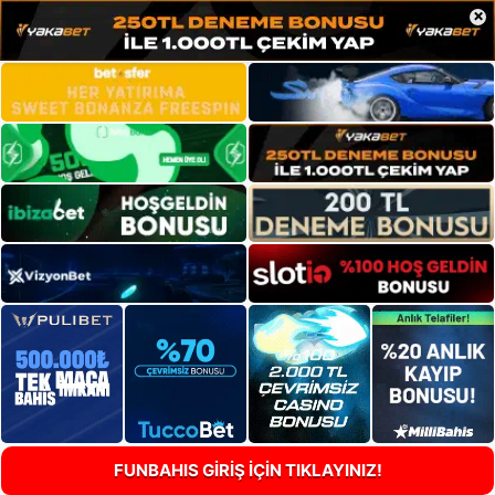
×
FUNBAHIS GİRİŞ İÇİN TIKLAYINIZ!