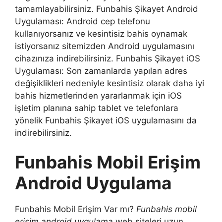
tamamlayabilirsiniz. Funbahis Şikayet Android
Uygulaması: Android cep telefonu
kullanıyorsanız ve kesintisiz bahis oynamak
istiyorsanız sitemizden Android uygulamasını
cihazınıza indirebilirsiniz. Funbahis Şikayet iOS
Uygulaması: Son zamanlarda yapılan adres
değişiklikleri nedeniyle kesintisiz olarak daha iyi
bahis hizmetlerinden yararlanmak için iOS
işletim planına sahip tablet ve telefonlara
yönelik Funbahis Şikayet iOS uygulamasını da
indirebilirsiniz.
Funbahis Mobil Erişim
Android Uygulama
Funbahis Mobil Erişim Var mı?
Funbahis mobil
erişim android uygulama
web siteleri uzun